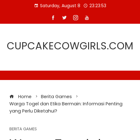
Skip
Saturday, August 8
23:23:54
to
content
CUPCAKECOWGIRLS.COM
Home
Berita Games
Warga Togel dan Etika Bermain: Informasi Penting
yang Perlu Diketahui?
BERITA GAMES