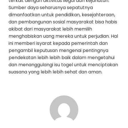
terkait dengan aktivitas ilegal dan kejahatan.
Sumber daya seharusnya sepatutnya
dimanfaatkan untuk pendidikan, kesejahteraan,
dan pembangunan sosial masyarakat bisa habis
akibat dari masyarakat lebih memilih
menghabiskan uang mereka untuk perjudian. Hal
ini memberi isyarat kepada pemerintah dan
pengambil keputusan mengenai pentingnya
pendekatan lebih lebih baik dalam mengetahui
dan menanggulangi isu togel untuk menciptakan
suasana yang lebih lebih sehat dan aman.