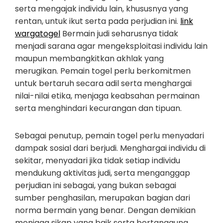
serta mengajak individu lain, khususnya yang
rentan, untuk ikut serta pada perjudian ini.
link
wargatogel
Bermain judi seharusnya tidak
menjadi sarana agar mengeksploitasi individu lain
maupun membangkitkan akhlak yang
merugikan. Pemain togel perlu berkomitmen
untuk bertaruh secara adil serta menghargai
nilai-nilai etika, menjaga keabsahan permainan
serta menghindari kecurangan dan tipuan.
Sebagai penutup, pemain togel perlu menyadari
dampak sosial dari berjudi. Menghargai individu di
sekitar, menyadari jika tidak setiap individu
mendukung aktivitas judi, serta menganggap
perjudian ini sebagai, yang bukan sebagai
sumber penghasilan, merupakan bagian dari
norma bermain yang benar. Dengan demikian
menjaga sikap yang baik serta bertanggung