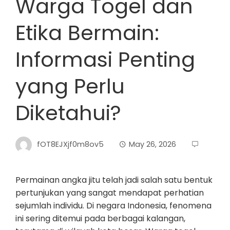
Warga Togel dan
Etika Bermain:
Informasi Penting
yang Perlu
Diketahui?
fOT8EJXjf0m8ov5
May 26, 2026
Permainan angka jitu telah jadi salah satu bentuk
pertunjukan yang sangat mendapat perhatian
sejumlah individu. Di negara Indonesia, fenomena
ini sering ditemui pada berbagai kalangan,