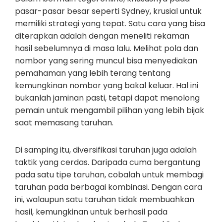
pasar-pasar besar seperti Sydney, krusial untuk
memiliki strategi yang tepat. Satu cara yang bisa
diterapkan adalah dengan meneliti rekaman
hasil sebelumnya di masa lalu. Melihat pola dan
nombor yang sering muncul bisa menyediakan
pemahaman yang lebih terang tentang
kemungkinan nombor yang bakal keluar. Hal ini
bukanlah jaminan pasti, tetapi dapat menolong
pemain untuk mengambil pilihan yang lebih bijak
saat memasang taruhan.
Di samping itu, diversifikasi taruhan juga adalah
taktik yang cerdas. Daripada cuma bergantung
pada satu tipe taruhan, cobalah untuk membagi
taruhan pada berbagai kombinasi. Dengan cara
ini, walaupun satu taruhan tidak membuahkan
hasil, kemungkinan untuk berhasil pada