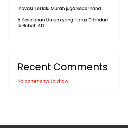
Inovasi Terlalu Murah juga Sederhana
5 Kesalahan Umum yang Harus Dihindari
di Rubah 4D
Recent Comments
No comments to show.