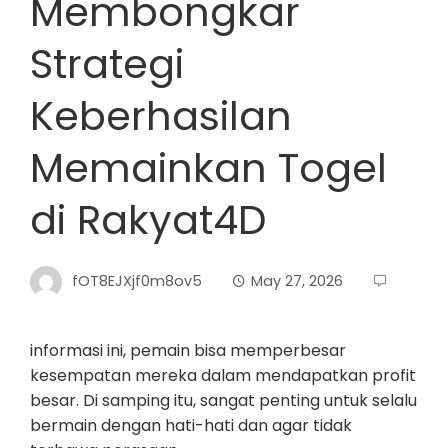
Membongkar
Strategi
Keberhasilan
Memainkan Togel
di Rakyat4D
fOT8EJXjf0m8ov5
May 27, 2026
informasi ini, pemain bisa memperbesar
kesempatan mereka dalam mendapatkan profit
besar. Di samping itu, sangat penting untuk selalu
bermain dengan hati-hati dan agar tidak