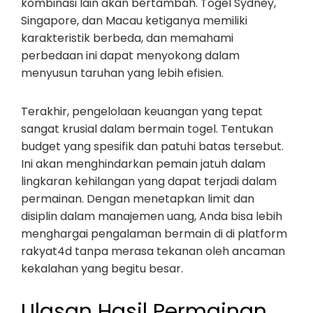
kombinasi lain akan bertambah. Togel Sydney,
Singapore, dan Macau ketiganya memiliki
karakteristik berbeda, dan memahami
perbedaan ini dapat menyokong dalam
menyusun taruhan yang lebih efisien.
Terakhir, pengelolaan keuangan yang tepat
sangat krusial dalam bermain togel. Tentukan
budget yang spesifik dan patuhi batas tersebut.
Ini akan menghindarkan pemain jatuh dalam
lingkaran kehilangan yang dapat terjadi dalam
permainan. Dengan menetapkan limit dan
disiplin dalam manajemen uang, Anda bisa lebih
menghargai pengalaman bermain di di platform
rakyat4d tanpa merasa tekanan oleh ancaman
kekalahan yang begitu besar.
Ulasan Hasil Permainan