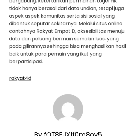
bergabung, ketertarikan permainan togel HK
tidak hanya berasal dari data undian, tetapi juga
aspek aspek komunitas serta sisi sosial yang
dibentuk seputar sekitarnya. Melalui situs online
contohnya Rakyat Empat D, aksesibilitas menuju
data dan peluang bermain semakin luas, yang
pada gilirannya sehingga bisa menghasilkan hasil
baik untuk para pemain yang ikut yang
berpartisipasi.
rakyat4d
By fOT8EJXjf0m8ov5