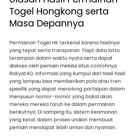
Togel Hongkong serta
Masa Depannya
Permainan Togel HK terkenal karena hasilnya
yang tepat serta transparan. Tiapt data lotto
tersimpan dalam waktu nyata serta dapat
diakses oleh pemain melalui situs contohnya
Rakyat4D. Informasi yang kumpul dari hasil hasil
yang lampau bisa memberikan pola atau tren
spesifik yang dapat menolong partisipan dalam
menyusun nomor-nomor yang bakal akan
mereka mereka taruh ke dalam permainan
berikutnya. Di samping itu, sistem keamanan
yang ketat dalam proses undian membuat
pemain mendapat lebih aman dan nyaman.