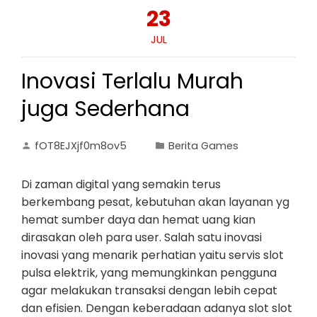
23
JUL
Inovasi Terlalu Murah
juga Sederhana
fOT8EJXjf0m8ov5
Berita Games
Di zaman digital yang semakin terus
berkembang pesat, kebutuhan akan layanan yg
hemat sumber daya dan hemat uang kian
dirasakan oleh para user. Salah satu inovasi
inovasi yang menarik perhatian yaitu servis slot
pulsa elektrik, yang memungkinkan pengguna
agar melakukan transaksi dengan lebih cepat
dan efisien. Dengan keberadaan adanya slot slot