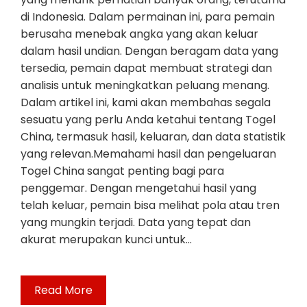
di Indonesia. Dalam permainan ini, para pemain
berusaha menebak angka yang akan keluar
dalam hasil undian. Dengan beragam data yang
tersedia, pemain dapat membuat strategi dan
analisis untuk meningkatkan peluang menang.
Dalam artikel ini, kami akan membahas segala
sesuatu yang perlu Anda ketahui tentang Togel
China, termasuk hasil, keluaran, dan data statistik
yang relevan.Memahami hasil dan pengeluaran
Togel China sangat penting bagi para
penggemar. Dengan mengetahui hasil yang
telah keluar, pemain bisa melihat pola atau tren
yang mungkin terjadi. Data yang tepat dan
akurat merupakan kunci untuk…
Read More