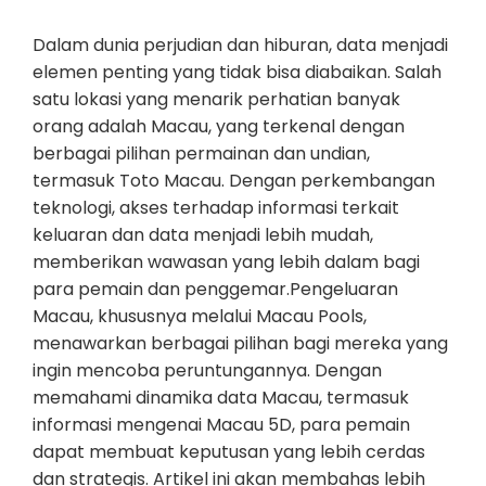
Dalam dunia perjudian dan hiburan, data menjadi
elemen penting yang tidak bisa diabaikan. Salah
satu lokasi yang menarik perhatian banyak
orang adalah Macau, yang terkenal dengan
berbagai pilihan permainan dan undian,
termasuk Toto Macau. Dengan perkembangan
teknologi, akses terhadap informasi terkait
keluaran dan data menjadi lebih mudah,
memberikan wawasan yang lebih dalam bagi
para pemain dan penggemar.Pengeluaran
Macau, khususnya melalui Macau Pools,
menawarkan berbagai pilihan bagi mereka yang
ingin mencoba peruntungannya. Dengan
memahami dinamika data Macau, termasuk
informasi mengenai Macau 5D, para pemain
dapat membuat keputusan yang lebih cerdas
dan strategis. Artikel ini akan membahas lebih