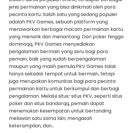
jenis permainan yang bisa dinikmati oleh para
pecinta kartu. Salah satu yang sedang populer
adalah PKV Games, sebuah platform yang
menawarkan berbagai macam permainan kartu
yang menarik dan menantang. Dari poker hingga
dominoqq, PKV Games menyediakan
pengalaman bermain yang seru bagi para
pemain, baik yang sudah berpengalaman
maupun yang masih pemula.PKV Games tidak
hanya sekadar tempat untuk bermain, tetapi
juga merupakan komunitas bagi para pecinta
permainan kartu untuk berkumpul dan berbagi
pengalaman. Melalui situs-situs PKV, seperti situs
poker dan situs bandarqq, pemain dapat
menemukan kesempatan untuk bertanding
melawan satu sama lain, mengasah
keterampilan, dan…