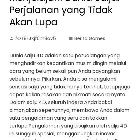
Perjalanan yang Tidak
Akan Lupa
fOT8EJXjf0m8ov5
Berita Games
Dunia salju 4D adalah satu petualangan yang
menghadirkan kecantikan musim dingin melalui
cara yang belum sekali pun Anda bayangkan
sebelumnya. Pikirkan, Anda bisa mengalami
sensasi salju yang tidak hanya terlihat, tetapi juga
dapat kalian rasakan dan nikmati secara nyata.
Dalam salju 4D, seluruh indera Anda bakal
dimanjakan sepenuhnya, membawa Anda dalam
satu pengalaman yang seru dan takkan
terlupa.Pengalaman yang disajikan oleh salju 4D
ini sungguh spesial, menggabungkan inovasi