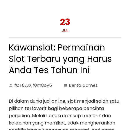
23
JUL
Kawanslot: Permainan
Slot Terbaru yang Harus
Anda Tes Tahun Ini
fOT8EJXjf0m8ov5
Berita Games
Di dalam dunia judi online, slot menjadi salah satu
pilihan terfavorit bagi beberapa pencinta
perjudian. Melalui aneka konsep menarik dan
kelebihan yang memikat, tidak mengherankan