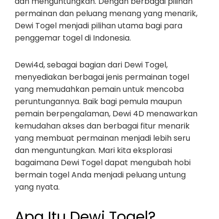
dan menguntungkan. Dengan berbagai pilihan
permainan dan peluang menang yang menarik,
Dewi Togel menjadi pilihan utama bagi para
penggemar togel di Indonesia.
Dewi4d, sebagai bagian dari Dewi Togel,
menyediakan berbagai jenis permainan togel
yang memudahkan pemain untuk mencoba
peruntungannya. Baik bagi pemula maupun
pemain berpengalaman, Dewi 4D menawarkan
kemudahan akses dan berbagai fitur menarik
yang membuat permainan menjadi lebih seru
dan menguntungkan. Mari kita eksplorasi
bagaimana Dewi Togel dapat mengubah hobi
bermain togel Anda menjadi peluang untung
yang nyata.
Apa Itu Dewi Togel?