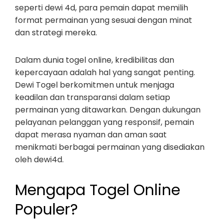
seperti dewi 4d, para pemain dapat memilih
format permainan yang sesuai dengan minat
dan strategi mereka.
Dalam dunia togel online, kredibilitas dan
kepercayaan adalah hal yang sangat penting.
Dewi Togel berkomitmen untuk menjaga
keadilan dan transparansi dalam setiap
permainan yang ditawarkan. Dengan dukungan
pelayanan pelanggan yang responsif, pemain
dapat merasa nyaman dan aman saat
menikmati berbagai permainan yang disediakan
oleh dewi4d.
Mengapa Togel Online
Populer?