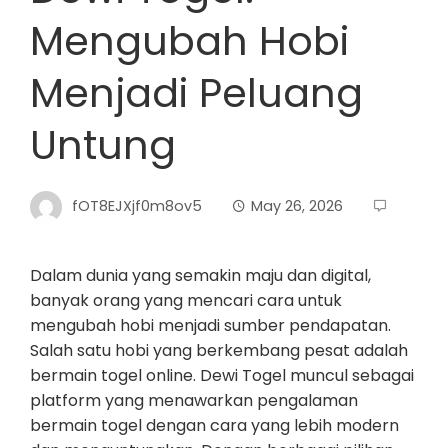
Mengubah Hobi
Menjadi Peluang
Untung
fOT8EJXjf0m8ov5
May 26, 2026
Dalam dunia yang semakin maju dan digital,
banyak orang yang mencari cara untuk
mengubah hobi menjadi sumber pendapatan.
Salah satu hobi yang berkembang pesat adalah
bermain togel online. Dewi Togel muncul sebagai
platform yang menawarkan pengalaman
bermain togel dengan cara yang lebih modern