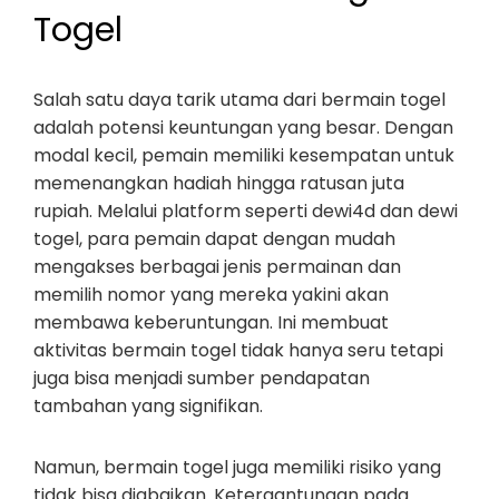
Togel
Salah satu daya tarik utama dari bermain togel
adalah potensi keuntungan yang besar. Dengan
modal kecil, pemain memiliki kesempatan untuk
memenangkan hadiah hingga ratusan juta
rupiah. Melalui platform seperti dewi4d dan dewi
togel, para pemain dapat dengan mudah
mengakses berbagai jenis permainan dan
memilih nomor yang mereka yakini akan
membawa keberuntungan. Ini membuat
aktivitas bermain togel tidak hanya seru tetapi
juga bisa menjadi sumber pendapatan
tambahan yang signifikan.
Namun, bermain togel juga memiliki risiko yang
tidak bisa diabaikan. Ketergantungan pada