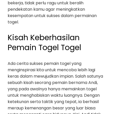
bekerja, tidak perlu ragu untuk beralih
pendekatan kamu agar meningkatkan
kesempatan untuk sukses dalam permainan
togel.
Kisah Keberhasilan
Pemain Togel Togel
Ada cerita sukses pemain togel yang
menginspirasi kita untuk mencoba lebih lagi
keras dalam mewujudkan impian. Salah satunya
sebuah kisah seorang pemain bernama Andi,
yang pada awalnya hanya memainkan togel
untuk menghabiskan waktu luangnya. Dengan
ketekunan serta taktik yang tepat, ia berhasil
meraup kemenangan besar yang luar biasa