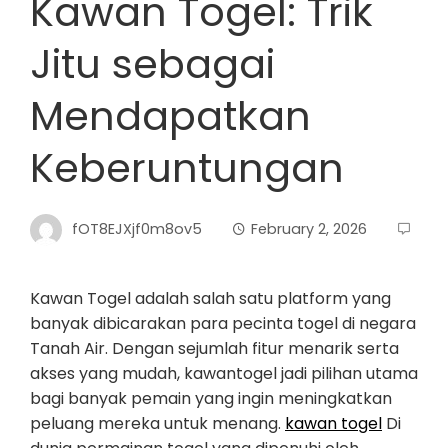
Kawan Togel: Trik
Jitu sebagai
Mendapatkan
Keberuntungan
fOT8EJXjf0m8ov5
February 2, 2026
Kawan Togel adalah salah satu platform yang
banyak dibicarakan para pecinta togel di negara
Tanah Air. Dengan sejumlah fitur menarik serta
akses yang mudah, kawantogel jadi pilihan utama
bagi banyak pemain yang ingin meningkatkan
peluang mereka untuk menang.
kawan togel
Di