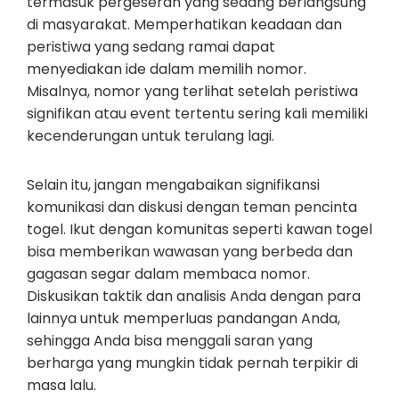
termasuk pergeseran yang sedang berlangsung
di masyarakat. Memperhatikan keadaan dan
peristiwa yang sedang ramai dapat
menyediakan ide dalam memilih nomor.
Misalnya, nomor yang terlihat setelah peristiwa
signifikan atau event tertentu sering kali memiliki
kecenderungan untuk terulang lagi.
Selain itu, jangan mengabaikan signifikansi
komunikasi dan diskusi dengan teman pencinta
togel. Ikut dengan komunitas seperti kawan togel
bisa memberikan wawasan yang berbeda dan
gagasan segar dalam membaca nomor.
Diskusikan taktik dan analisis Anda dengan para
lainnya untuk memperluas pandangan Anda,
sehingga Anda bisa menggali saran yang
berharga yang mungkin tidak pernah terpikir di
masa lalu.