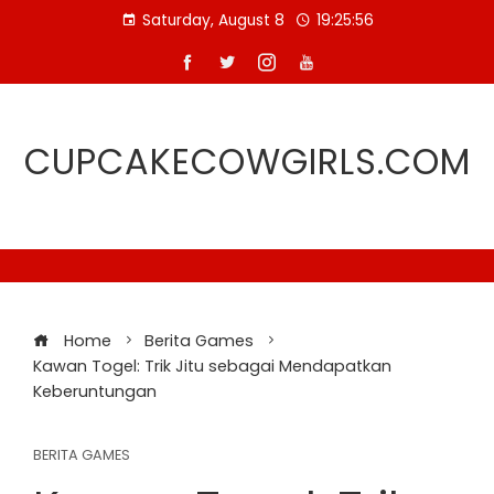
Skip
Saturday, August 8
19:25:56
to
content
CUPCAKECOWGIRLS.COM
Home
Berita Games
Kawan Togel: Trik Jitu sebagai Mendapatkan
Keberuntungan
BERITA GAMES