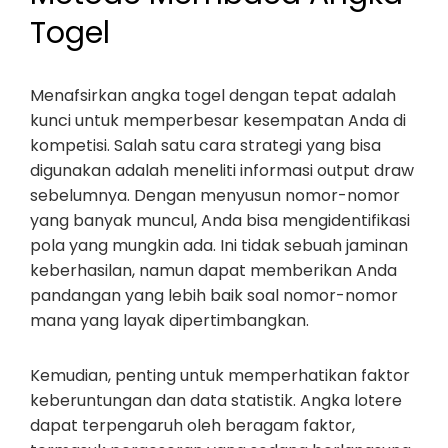
Togel
Menafsirkan angka togel dengan tepat adalah
kunci untuk memperbesar kesempatan Anda di
kompetisi. Salah satu cara strategi yang bisa
digunakan adalah meneliti informasi output draw
sebelumnya. Dengan menyusun nomor-nomor
yang banyak muncul, Anda bisa mengidentifikasi
pola yang mungkin ada. Ini tidak sebuah jaminan
keberhasilan, namun dapat memberikan Anda
pandangan yang lebih baik soal nomor-nomor
mana yang layak dipertimbangkan.
Kemudian, penting untuk memperhatikan faktor
keberuntungan dan data statistik. Angka lotere
dapat terpengaruh oleh beragam faktor,