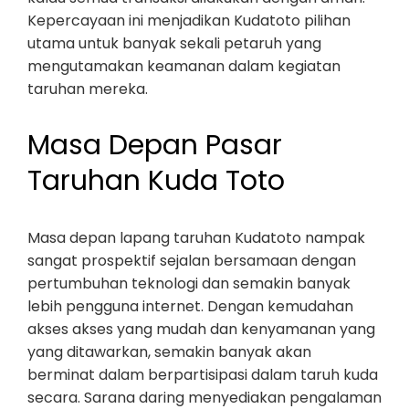
Kepercayaan ini menjadikan Kudatoto pilihan
utama untuk banyak sekali petaruh yang
mengutamakan keamanan dalam kegiatan
taruhan mereka.
Masa Depan Pasar
Taruhan Kuda Toto
Masa depan lapang taruhan Kudatoto nampak
sangat prospektif sejalan bersamaan dengan
pertumbuhan teknologi dan semakin banyak
lebih pengguna internet. Dengan kemudahan
akses akses yang mudah dan kenyamanan yang
yang ditawarkan, semakin banyak akan
berminat dalam berpartisipasi dalam taruh kuda
secara. Sarana daring menyediakan pengalaman