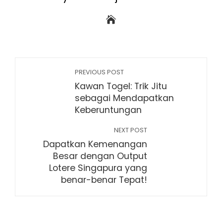
PREVIOUS POST
Kawan Togel: Trik Jitu
sebagai Mendapatkan
Keberuntungan
NEXT POST
Dapatkan Kemenangan
Besar dengan Output
Lotere Singapura yang
benar-benar Tepat!