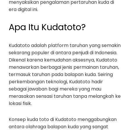
menyaksikan pengalaman pertaruhan kuda di
era digital ini.
Apa Itu Kudatoto?
Kudatoto adalah platform taruhan yang semakin
sekarang populer di antara penjudi di Indonesia.
Dikenal karena kemudahan aksesnya, Kudatoto
menawarkan berbagai jenis permainan taruhan,
termasuk taruhan pada balapan kuda. Seiring
perkembangan teknologi, Kudatoto hadir
sebagai jawaban bagi mereka yang mau
merasakan sensasi taruhan tanpa melangkah ke
lokasi fisik.
Konsep kuda toto di Kudatoto menggabungkan
antara olahraga balapan kuda yang sangat