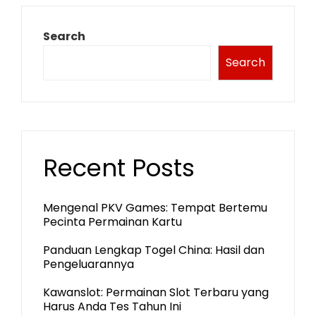
Search
Search
Recent Posts
Mengenal PKV Games: Tempat Bertemu
Pecinta Permainan Kartu
Panduan Lengkap Togel China: Hasil dan
Pengeluarannya
Kawanslot: Permainan Slot Terbaru yang
Harus Anda Tes Tahun Ini