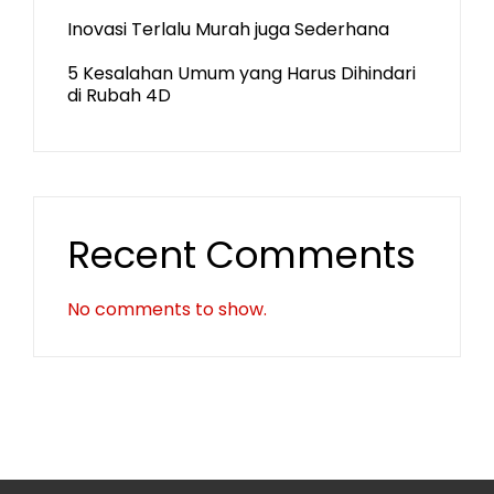
Inovasi Terlalu Murah juga Sederhana
5 Kesalahan Umum yang Harus Dihindari
di Rubah 4D
Recent Comments
No comments to show.