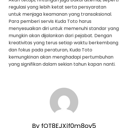
regulasi yang lebih ketat serta persyaratan
untuk menjaga keamanan yang transaksional.
Para pemberi servis Kuda Toto harus
menyesuaikan diri untuk memenuhi standar yang
mungkin akan dijalankan dari pejabat. Dengan
kreativitas yang terus setiap waktu berkembang
dan fokus pada peraturan, Kuda Toto
kemungkinan akan menghadapi pertumbuhan
yang signifikan dalam sekian tahun kapan nanti.
By fOT8EJXjf0m8ov5