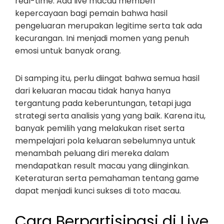
real-time. Ada live macau memberi
kepercayaan bagi pemain bahwa hasil
pengeluaran merupakan legitime serta tak ada
kecurangan. Ini menjadi momen yang penuh
emosi untuk banyak orang.
Di samping itu, perlu diingat bahwa semua hasil
dari keluaran macau tidak hanya hanya
tergantung pada keberuntungan, tetapi juga
strategi serta analisis yang yang baik. Karena itu,
banyak pemilih yang melakukan riset serta
mempelajari pola keluaran sebelumnya untuk
menambah peluang diri mereka dalam
mendapatkan result macau yang diinginkan.
Keteraturan serta pemahaman tentang game
dapat menjadi kunci sukses di toto macau.
Cara Berpartisipasi di Live