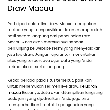
Draw Macau
Partisipasi dalam live draw Macau merupakan
metode yang mengasyikkan dalam memperoleh
hasil secara langsung dari pengundian toto
Macau. Anda akan memulainya dengan
berkunjung ke website resmi yang menyediakan
jasa live draw. Jangan lupa untuk menentukan
situs yang terpercaya agar data yang Anda
terima akurat serta langsung.
Ketika berada pada situs tersebut, pastikan
untuk menemukan sekmen live draw.
keluaran
macau
Biasanya, data akan ditampilkan langsung
pada jam yang dijadwalkan. Anda juga bisa
memperhatikan timetable pengundian yang