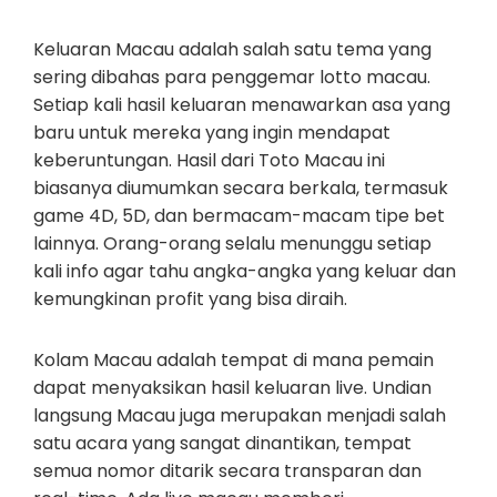
Keluaran Macau adalah salah satu tema yang
sering dibahas para penggemar lotto macau.
Setiap kali hasil keluaran menawarkan asa yang
baru untuk mereka yang ingin mendapat
keberuntungan. Hasil dari Toto Macau ini
biasanya diumumkan secara berkala, termasuk
game 4D, 5D, dan bermacam-macam tipe bet
lainnya. Orang-orang selalu menunggu setiap
kali info agar tahu angka-angka yang keluar dan
kemungkinan profit yang bisa diraih.
Kolam Macau adalah tempat di mana pemain
dapat menyaksikan hasil keluaran live. Undian
langsung Macau juga merupakan menjadi salah
satu acara yang sangat dinantikan, tempat
semua nomor ditarik secara transparan dan