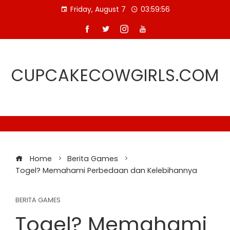
Skip
Friday, August 7
03:59:56
to
content
CUPCAKECOWGIRLS.COM
Home
Berita Games
Togel? Memahami Perbedaan dan Kelebihannya
BERITA GAMES
Togel? Memahami