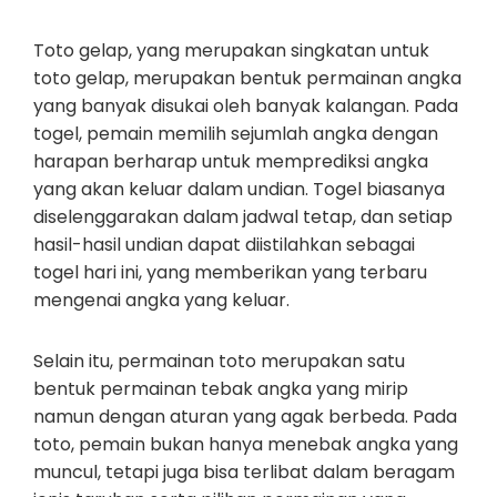
Toto gelap, yang merupakan singkatan untuk
toto gelap, merupakan bentuk permainan angka
yang banyak disukai oleh banyak kalangan. Pada
togel, pemain memilih sejumlah angka dengan
harapan berharap untuk memprediksi angka
yang akan keluar dalam undian. Togel biasanya
diselenggarakan dalam jadwal tetap, dan setiap
hasil-hasil undian dapat diistilahkan sebagai
togel hari ini, yang memberikan yang terbaru
mengenai angka yang keluar.
Selain itu, permainan toto merupakan satu
bentuk permainan tebak angka yang mirip
namun dengan aturan yang agak berbeda. Pada
toto, pemain bukan hanya menebak angka yang
muncul, tetapi juga bisa terlibat dalam beragam