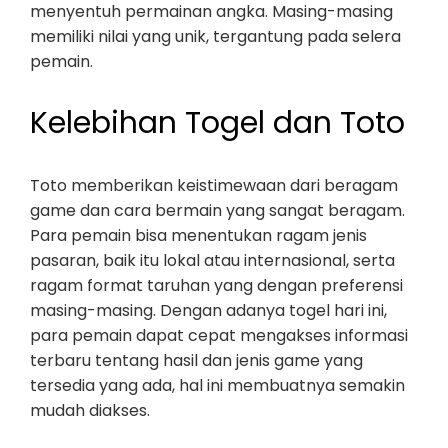
menyentuh permainan angka. Masing-masing
memiliki nilai yang unik, tergantung pada selera
pemain.
Kelebihan Togel dan Toto
Toto memberikan keistimewaan dari beragam
game dan cara bermain yang sangat beragam.
Para pemain bisa menentukan ragam jenis
pasaran, baik itu lokal atau internasional, serta
ragam format taruhan yang dengan preferensi
masing-masing. Dengan adanya togel hari ini,
para pemain dapat cepat mengakses informasi
terbaru tentang hasil dan jenis game yang
tersedia yang ada, hal ini membuatnya semakin
mudah diakses.