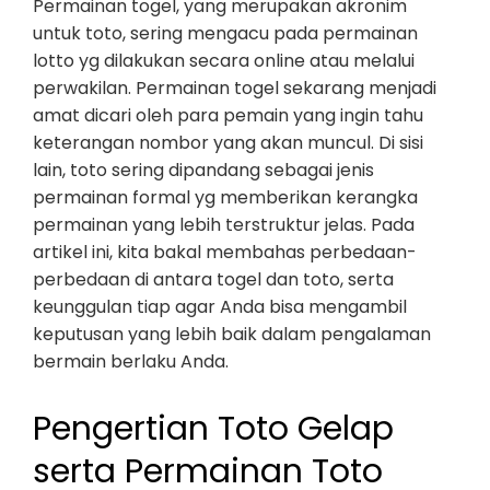
Permainan togel, yang merupakan akronim
untuk toto, sering mengacu pada permainan
lotto yg dilakukan secara online atau melalui
perwakilan. Permainan togel sekarang menjadi
amat dicari oleh para pemain yang ingin tahu
keterangan nombor yang akan muncul. Di sisi
lain, toto sering dipandang sebagai jenis
permainan formal yg memberikan kerangka
permainan yang lebih terstruktur jelas. Pada
artikel ini, kita bakal membahas perbedaan-
perbedaan di antara togel dan toto, serta
keunggulan tiap agar Anda bisa mengambil
keputusan yang lebih baik dalam pengalaman
bermain berlaku Anda.
Pengertian Toto Gelap
serta Permainan Toto