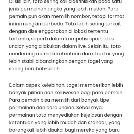
Di sisi lain, toto sering kali didefinisikan pada satu
jenis permainan angka yang lebih mudah. Para
pemain pun akan memilih nombor, tetapi format
ini ini mungkin berbeda. Toto lebih sering terkait
dengan diselenggarakan di lokasi tertentu
tertentu, seperti dalam kompetisi sport atau
undian yang dilakukan dalam live. Selain itu, toto
cenderung memiliki ketentuan dan struktur yang
lebih stabil dibandingkan dengan togel yang
sering berubah-ubah.
Dalam aspek kelebihan, togel memberikan lebih
banyak pilihan dan keluwesan bagi para pemain.
Para pemain bisa memilih dari banyak tipe
permainan dan cara undian. Sebaliknya,
permainan toto menyediakan kejelasan dengan
ketentuan yang lebih mudah dan standar, yang
barangkali lebih disukai bagi mereka yang baru