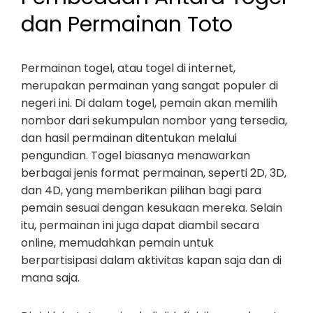
dan Permainan Toto
Permainan togel, atau togel di internet,
merupakan permainan yang sangat populer di
negeri ini. Di dalam togel, pemain akan memilih
nombor dari sekumpulan nombor yang tersedia,
dan hasil permainan ditentukan melalui
pengundian. Togel biasanya menawarkan
berbagai jenis format permainan, seperti 2D, 3D,
dan 4D, yang memberikan pilihan bagi para
pemain sesuai dengan kesukaan mereka. Selain
itu, permainan ini juga dapat diambil secara
online, memudahkan pemain untuk
berpartisipasi dalam aktivitas kapan saja dan di
mana saja.