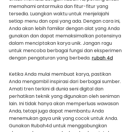
memahami antarmuka dan fitur-fitur yang
tersedia. Luangkan waktu untuk menjelajahi
setiap menu dan opsi yang ada. Dengan cara ini,
Anda akan lebih familiar dengan alat yang Anda
gunakan dan dapat memaksimalkan potensinya
dalam menciptakan karya unik. Jangan ragu
untuk mencoba berbagai fungsi dan eksperimen
dengan pengaturan yang berbeda.
rubah 4d
Ketika Anda mulai membuat karya, pastikan
Anda mengambil inspirasi dari berbagai sumber.
Amati tren terkini di dunia seni digital dan
perhatikan teknik yang digunakan oleh seniman
lain. Ini tidak hanya akan memperluas wawasan
Anda, tetapi juga dapat membantu Anda
menemukan gaya unik yang cocok untuk Anda.
Gunakan Rubah4d untuk menggabungkan