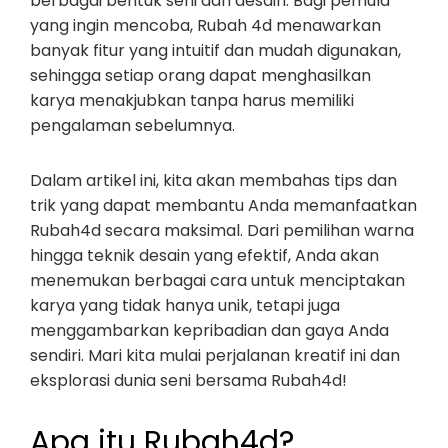
berbagai bentuk seni dan desain. Bagi pemula
yang ingin mencoba, Rubah 4d menawarkan
banyak fitur yang intuitif dan mudah digunakan,
sehingga setiap orang dapat menghasilkan
karya menakjubkan tanpa harus memiliki
pengalaman sebelumnya.
Dalam artikel ini, kita akan membahas tips dan
trik yang dapat membantu Anda memanfaatkan
Rubah4d secara maksimal. Dari pemilihan warna
hingga teknik desain yang efektif, Anda akan
menemukan berbagai cara untuk menciptakan
karya yang tidak hanya unik, tetapi juga
menggambarkan kepribadian dan gaya Anda
sendiri. Mari kita mulai perjalanan kreatif ini dan
eksplorasi dunia seni bersama Rubah4d!
Apa itu Rubah4d?