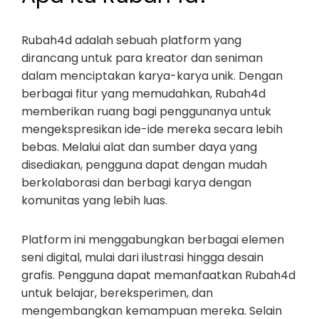
Rubah4d adalah sebuah platform yang
dirancang untuk para kreator dan seniman
dalam menciptakan karya-karya unik. Dengan
berbagai fitur yang memudahkan, Rubah4d
memberikan ruang bagi penggunanya untuk
mengekspresikan ide-ide mereka secara lebih
bebas. Melalui alat dan sumber daya yang
disediakan, pengguna dapat dengan mudah
berkolaborasi dan berbagi karya dengan
komunitas yang lebih luas.
Platform ini menggabungkan berbagai elemen
seni digital, mulai dari ilustrasi hingga desain
grafis. Pengguna dapat memanfaatkan Rubah4d
untuk belajar, bereksperimen, dan
mengembangkan kemampuan mereka. Selain