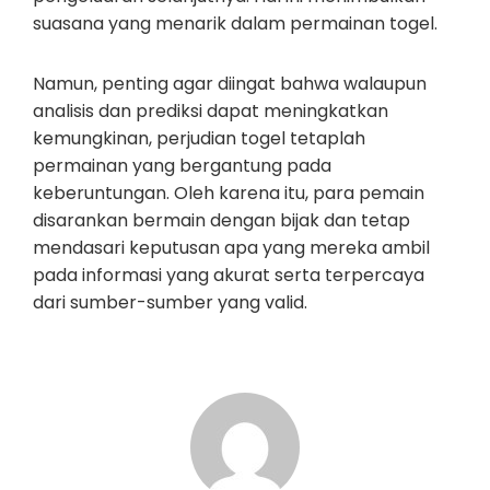
suasana yang menarik dalam permainan togel.
Namun, penting agar diingat bahwa walaupun
analisis dan prediksi dapat meningkatkan
kemungkinan, perjudian togel tetaplah
permainan yang bergantung pada
keberuntungan. Oleh karena itu, para pemain
disarankan bermain dengan bijak dan tetap
mendasari keputusan apa yang mereka ambil
pada informasi yang akurat serta terpercaya
dari sumber-sumber yang valid.