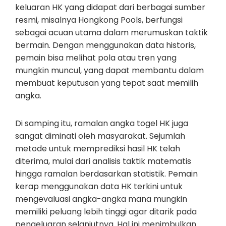
keluaran HK yang didapat dari berbagai sumber
resmi, misalnya Hongkong Pools, berfungsi
sebagai acuan utama dalam merumuskan taktik
bermain. Dengan menggunakan data historis,
pemain bisa melihat pola atau tren yang
mungkin muncul, yang dapat membantu dalam
membuat keputusan yang tepat saat memilih
angka.
Di samping itu, ramalan angka togel HK juga
sangat diminati oleh masyarakat. Sejumlah
metode untuk memprediksi hasil HK telah
diterima, mulai dari analisis taktik matematis
hingga ramalan berdasarkan statistik. Pemain
kerap menggunakan data HK terkini untuk
mengevaluasi angka-angka mana mungkin
memiliki peluang lebih tinggi agar ditarik pada
pengeluaran selanjutnya. Hal ini menimbulkan