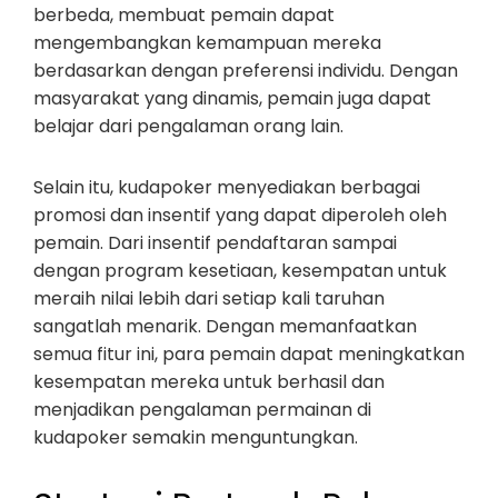
berbeda, membuat pemain dapat
mengembangkan kemampuan mereka
berdasarkan dengan preferensi individu. Dengan
masyarakat yang dinamis, pemain juga dapat
belajar dari pengalaman orang lain.
Selain itu, kudapoker menyediakan berbagai
promosi dan insentif yang dapat diperoleh oleh
pemain. Dari insentif pendaftaran sampai
dengan program kesetiaan, kesempatan untuk
meraih nilai lebih dari setiap kali taruhan
sangatlah menarik. Dengan memanfaatkan
semua fitur ini, para pemain dapat meningkatkan
kesempatan mereka untuk berhasil dan
menjadikan pengalaman permainan di
kudapoker semakin menguntungkan.