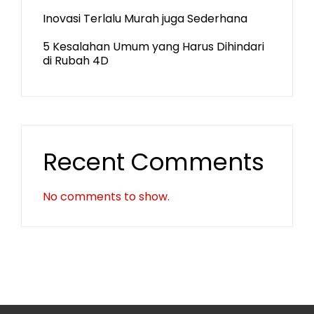
Inovasi Terlalu Murah juga Sederhana
5 Kesalahan Umum yang Harus Dihindari
di Rubah 4D
Recent Comments
No comments to show.