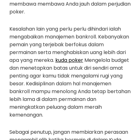
membawa membawa Anda jauh dalam perjudian
poker.
Kesalahan lain yang perlu perlu dihindari ialah
mengabaikan manajemen bankroll. Kebanyakan
pemain yang terjebak berfokus dalam
permainan serta menghabiskan uang lebih dari
apa yang mereka.
kuda poker
Mengelola budget
dan menetapkan batas untuk diri sendiri amat
penting agar kamu tidak mengalami rugi yang
besar. Kedisiplinan dalam hal manajemen
bankroll mampu menolong Anda tetap bertahan
lebih lama di dalam permainan dan
meningkatkan peluang dalam meraih
kemenangan.
Sebagai penutup, jangan membiarkan perasaan
mengambil alih ketika bermain di dalam Kuda