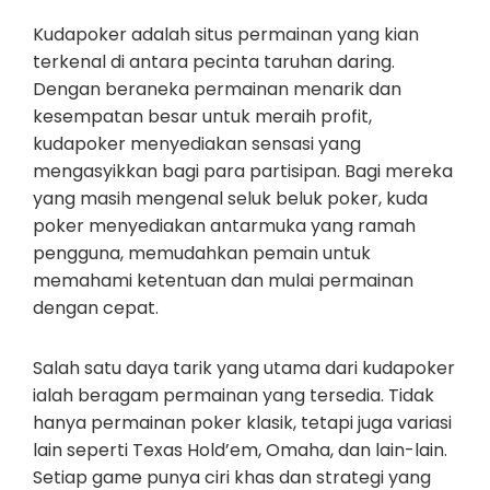
Kudapoker adalah situs permainan yang kian
terkenal di antara pecinta taruhan daring.
Dengan beraneka permainan menarik dan
kesempatan besar untuk meraih profit,
kudapoker menyediakan sensasi yang
mengasyikkan bagi para partisipan. Bagi mereka
yang masih mengenal seluk beluk poker, kuda
poker menyediakan antarmuka yang ramah
pengguna, memudahkan pemain untuk
memahami ketentuan dan mulai permainan
dengan cepat.
Salah satu daya tarik yang utama dari kudapoker
ialah beragam permainan yang tersedia. Tidak
hanya permainan poker klasik, tetapi juga variasi
lain seperti Texas Hold’em, Omaha, dan lain-lain.
Setiap game punya ciri khas dan strategi yang