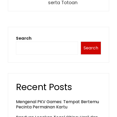
serta Totoan
Search
Search
Recent Posts
Mengenal PKV Games: Tempat Bertemu
Pecinta Permainan Kartu