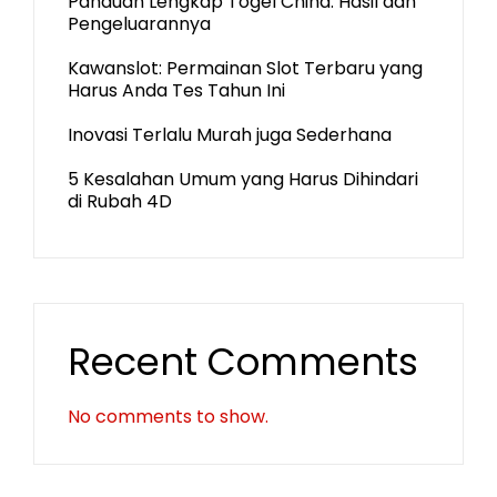
Panduan Lengkap Togel China: Hasil dan
Pengeluarannya
Kawanslot: Permainan Slot Terbaru yang
Harus Anda Tes Tahun Ini
Inovasi Terlalu Murah juga Sederhana
5 Kesalahan Umum yang Harus Dihindari
di Rubah 4D
Recent Comments
No comments to show.