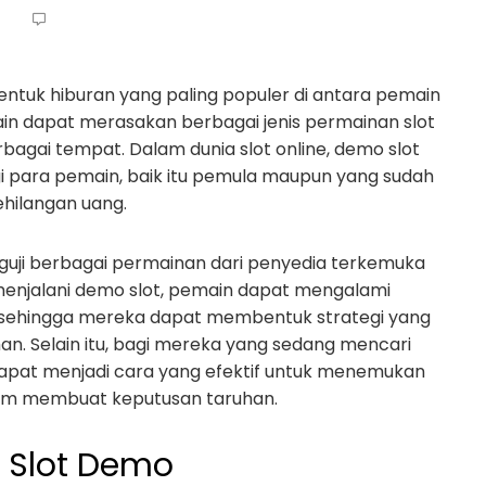
entuk hiburan yang paling populer di antara pemain
main dapat merasakan berbagai jenis permainan slot
agai tempat. Dalam dunia slot online, demo slot
 para pemain, baik itu pemula maupun yang sudah
ehilangan uang.
ji berbagai permainan dari penyedia terkemuka
menjalani demo slot, pemain dapat mengalami
, sehingga mereka dapat membentuk strategi yang
an. Selain itu, bagi mereka yang sedang mencari
dapat menjadi cara yang efektif untuk menemukan
um membuat keputusan taruhan.
 Slot Demo