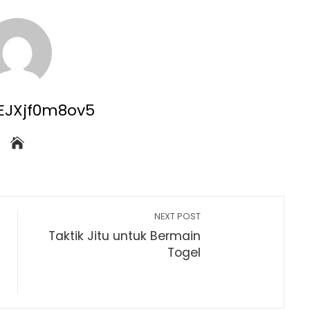
8EJXjf0m8ov5
NEXT POST
Taktik Jitu untuk Bermain
Togel