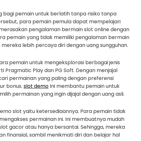
agi pemain untuk berlatih tanpa risiko tanpa
 tersebut, para pemain pemula dapat mempelajari
 merasakan pengalaman bermain slot online dengan
 para pemain yang tidak memiliki pengalaman bermain
n mereka lebih percaya diri dengan uang sungguhan.
para pemain untuk mengeksplorasi berbagai jenis
ti Pragmatic Play dan PG Soft. Dengan menjajal
ari permainan yang paling dengan preferensi
tur bonus.
slot demo
Ini membantu pemain untuk
lih permainan yang ingin dijajal dengan uang asli.
mo slot yaitu ketersediaannya. Para pemain tidak
k mengakses permainan ini. Ini membuatnya mudah
slot gacor atau hanya bersantai. Sehingga, mereka
 finansial, sambil menikmati diri dan belajar hal