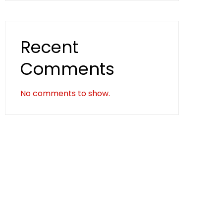
Recent
Comments
No comments to show.