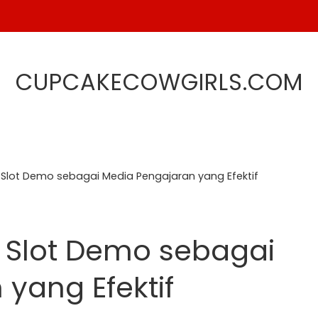
CUPCAKECOWGIRLS.COM
 Slot Demo sebagai Media Pengajaran yang Efektif
: Slot Demo sebagai
yang Efektif