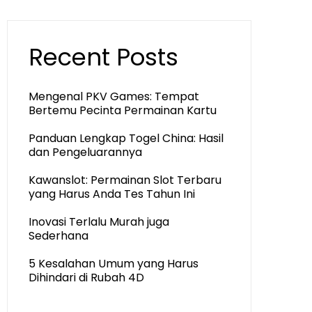
Recent Posts
Mengenal PKV Games: Tempat
Bertemu Pecinta Permainan Kartu
Panduan Lengkap Togel China: Hasil
dan Pengeluarannya
Kawanslot: Permainan Slot Terbaru
yang Harus Anda Tes Tahun Ini
Inovasi Terlalu Murah juga
Sederhana
5 Kesalahan Umum yang Harus
Dihindari di Rubah 4D