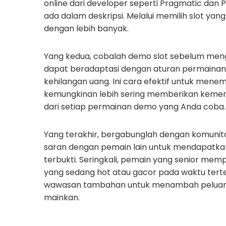
online dari developer seperti Pragmatic dan
ada dalam deskripsi. Melalui memilih slot y
dengan lebih banyak.
Yang kedua, cobalah demo slot sebelum men
dapat beradaptasi dengan aturan permainan d
kehilangan uang. Ini cara efektif untuk men
kemungkinan lebih sering memberikan kemen
dari setiap permainan demo yang Anda coba.
Yang terakhir, bergabunglah dengan komunita
saran dengan pemain lain untuk mendapatka
terbukti. Seringkali, pemain yang senior me
yang sedang hot atau gacor pada waktu terten
wawasan tambahan untuk menambah peluang
mainkan.