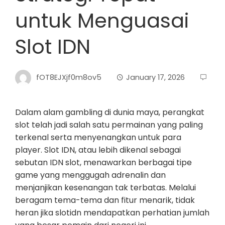
untuk Menguasai
Slot IDN
fOT8EJXjf0m8ov5
January 17, 2026
Dalam alam gambling di dunia maya, perangkat
slot telah jadi salah satu permainan yang paling
terkenal serta menyenangkan untuk para
player. Slot IDN, atau lebih dikenal sebagai
sebutan IDN slot, menawarkan berbagai tipe
game yang menggugah adrenalin dan
menjanjikan kesenangan tak terbatas. Melalui
beragam tema-tema dan fitur menarik, tidak
heran jika slotidn mendapatkan perhatian jumlah