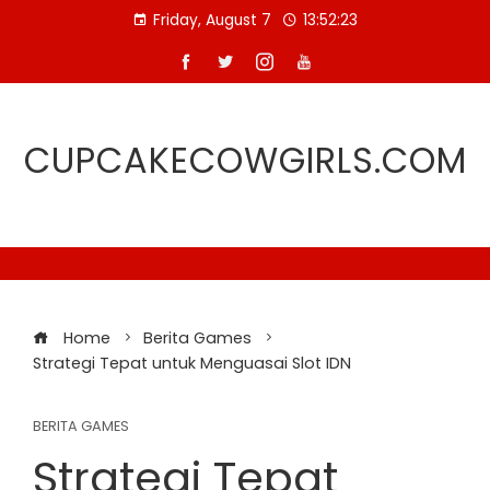
Skip
Friday, August 7
13:52:24
to
content
CUPCAKECOWGIRLS.COM
Home
Berita Games
Strategi Tepat untuk Menguasai Slot IDN
BERITA GAMES
Strategi Tepat