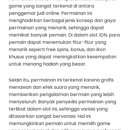
game yang sangat terkenal di antara
penggemar judi online. Permainan ini
menghadirkan berbagai jenis konsep dan gaya
permainan yang menarik, sehingga dapat
memikat banyak pemain. Di dalam slot IDN, para
pemain dapat menemukan fitur-fitur yang
menarik seperti free spins, bonus, dan ikon
khusus yang dapat meningkatkan kesempatan
untuk menang hadiah yang besar.
Selain itu, permainan ini terkenal karena grafis
menawan dan efek suara yang menarik,
memberikan pengalaman bermain yang lebih
menyeluruh. Banyak penyedia permainan yang
terlibat dalam slot ini, sehingga variasi yang
ditawarkan sangat bervariasi. Hal ini
memungkinkan pemain untuk memilih game