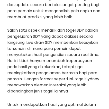
dan update secara berkala sangat penting bagi
para pemain untuk menganalisis pola angka dan
membuat prediksi yang lebih baik.
Salah satu aspek menarik dari togel SDY adalah
pengeluaran SDY yang dapat diakses secara
langsung. Live draw SDY memberikan keasyikan
tersendiri, di mana para pemain dapat
menyaksikan hasil pengundian secara real time.
Hal ini tidak hanya menambah kepercayaan
pada hasil yang dikeluarkan, tetapi juga
meningkatkan pengalaman bermain bagi para
pemain. Dengan format seperti ini, togel Sydney
menawarkan elemen interaksi yang lebih
dibandingkan jenis togel lainnya.
Untuk mendapatkan hasil yang optimal dalam