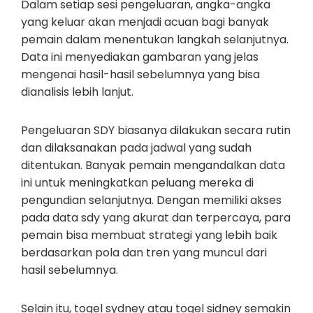
Dalam setiap sesi pengeluaran, angka-angka
yang keluar akan menjadi acuan bagi banyak
pemain dalam menentukan langkah selanjutnya.
Data ini menyediakan gambaran yang jelas
mengenai hasil-hasil sebelumnya yang bisa
dianalisis lebih lanjut.
Pengeluaran SDY biasanya dilakukan secara rutin
dan dilaksanakan pada jadwal yang sudah
ditentukan. Banyak pemain mengandalkan data
ini untuk meningkatkan peluang mereka di
pengundian selanjutnya. Dengan memiliki akses
pada data sdy yang akurat dan terpercaya, para
pemain bisa membuat strategi yang lebih baik
berdasarkan pola dan tren yang muncul dari
hasil sebelumnya.
Selain itu, togel sydney atau togel sidney semakin