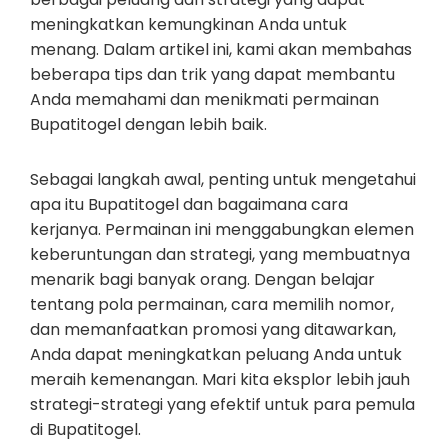
meningkatkan kemungkinan Anda untuk
menang. Dalam artikel ini, kami akan membahas
beberapa tips dan trik yang dapat membantu
Anda memahami dan menikmati permainan
Bupatitogel dengan lebih baik.
Sebagai langkah awal, penting untuk mengetahui
apa itu Bupatitogel dan bagaimana cara
kerjanya. Permainan ini menggabungkan elemen
keberuntungan dan strategi, yang membuatnya
menarik bagi banyak orang. Dengan belajar
tentang pola permainan, cara memilih nomor,
dan memanfaatkan promosi yang ditawarkan,
Anda dapat meningkatkan peluang Anda untuk
meraih kemenangan. Mari kita eksplor lebih jauh
strategi-strategi yang efektif untuk para pemula
di Bupatitogel.