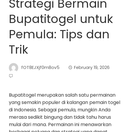
Strategi Bermain
Bupatitogel untuk
Pemula: Tips dan
Trik
fOT8EJXjf0m8ov5
February 19, 2026
Bupatitogel merupakan salah satu permainan
yang semakin populer di kalangan pemain togel
di Indonesia. Sebagai pemula, mungkin Anda
merasa sedikit bingung dan tidak tahu harus
mulai dari mana. Permainan ini menawarkan
berbagai peluang dan strategi yang dapat