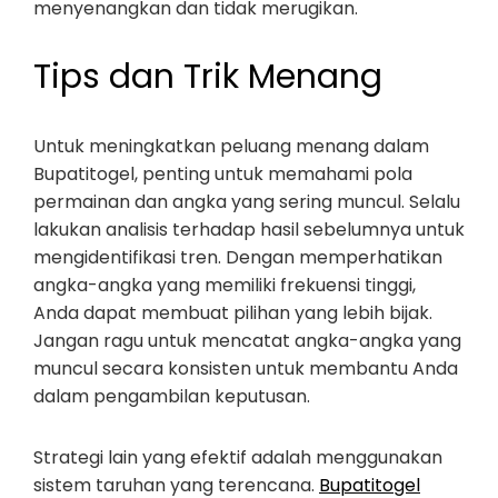
menyenangkan dan tidak merugikan.
Tips dan Trik Menang
Untuk meningkatkan peluang menang dalam
Bupatitogel, penting untuk memahami pola
permainan dan angka yang sering muncul. Selalu
lakukan analisis terhadap hasil sebelumnya untuk
mengidentifikasi tren. Dengan memperhatikan
angka-angka yang memiliki frekuensi tinggi,
Anda dapat membuat pilihan yang lebih bijak.
Jangan ragu untuk mencatat angka-angka yang
muncul secara konsisten untuk membantu Anda
dalam pengambilan keputusan.
Strategi lain yang efektif adalah menggunakan
sistem taruhan yang terencana.
Bupatitogel