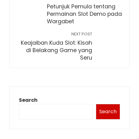
Petunjuk Pemula tentang
Permainan Slot Demo pada
Wargabet
NEXT POST
Keajaiban Kuda Slot: Kisah
di Belakang Game yang
Seru
Search
Search