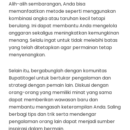
Alih-alih sembarangan, Anda bisa
memanfaatkan metode seperti menggunakan
kombinasi angka atau taruhan kecil tetapi
berulang. Ini dapat membantu Anda mengelola
anggaran sekaligus meningkatkan kemungkinan
menang. Selalu ingat untuk tidak melebihi batas
yang telah ditetapkan agar permainan tetap
menyenangkan.
Selain itu, bergabunglah dengan komunitas
Bupatitogel untuk bertukar pengalaman dan
strategi dengan pemain lain. Diskusi dengan
orang-orang yang memiliki minat yang sama
dapat memberikan wawasan baru dan
membantu mengasah keterampilan Anda. Saling
berbagi tips dan trik serta mendengar
pengalaman orang lain dapat menjadi sumber
inspirasi dalam bermain.