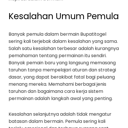
Kesalahan Umum Pemula
Banyak pemula dalam bermain Bupatitogel
sering kali terjebak dalam kesalahan yang sama.
Salah satu kesalahan terbesar adalah kurangnya
pemahaman tentang permainan itu sendiri.
Banyak pemain baru yang langsung memasang
taruhan tanpa mempelajari aturan dan strategi
dasar, yang dapat berakibat fatal bagi peluang
menang mereka. Memahami berbagai jenis
taruhan dan bagaimana cara kerja sistem
permainan adalah langkah awal yang penting.
Kesalahan selanjutnya adalah tidak mengatur
batasan dalam bermain. Pemula sering kali