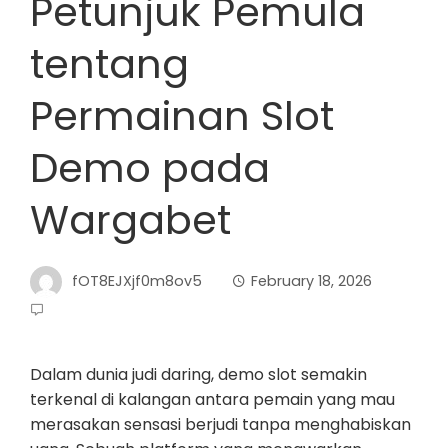
Petunjuk Pemula
tentang
Permainan Slot
Demo pada
Wargabet
fOT8EJXjf0m8ov5
February 18, 2026
Dalam dunia judi daring, demo slot semakin
terkenal di kalangan antara pemain yang mau
merasakan sensasi berjudi tanpa menghabiskan