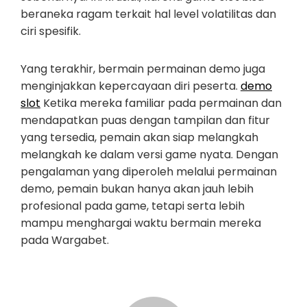
beraneka ragam terkait hal level volatilitas dan
ciri spesifik.
Yang terakhir, bermain permainan demo juga
menginjakkan kepercayaan diri peserta.
demo
slot
Ketika mereka familiar pada permainan dan
mendapatkan puas dengan tampilan dan fitur
yang tersedia, pemain akan siap melangkah
melangkah ke dalam versi game nyata. Dengan
pengalaman yang diperoleh melalui permainan
demo, pemain bukan hanya akan jauh lebih
profesional pada game, tetapi serta lebih
mampu menghargai waktu bermain mereka
pada Wargabet.