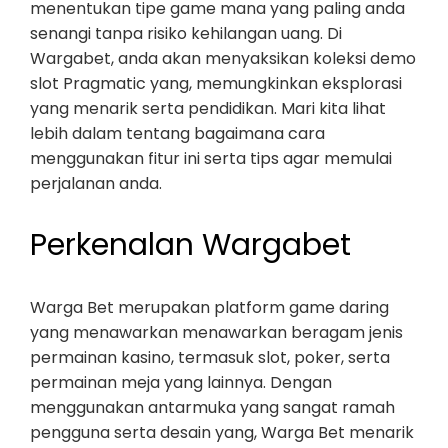
menentukan tipe game mana yang paling anda
senangi tanpa risiko kehilangan uang. Di
Wargabet, anda akan menyaksikan koleksi demo
slot Pragmatic yang, memungkinkan eksplorasi
yang menarik serta pendidikan. Mari kita lihat
lebih dalam tentang bagaimana cara
menggunakan fitur ini serta tips agar memulai
perjalanan anda.
Perkenalan Wargabet
Warga Bet merupakan platform game daring
yang menawarkan menawarkan beragam jenis
permainan kasino, termasuk slot, poker, serta
permainan meja yang lainnya. Dengan
menggunakan antarmuka yang sangat ramah
pengguna serta desain yang, Warga Bet menarik