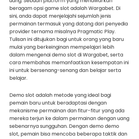
uang. Sebuah platform yang menawarkan
beragam opsi game slot adalah Wargabet. Di
sini, anda dapat menjelajahi sejumlah jenis
permainan termasuk yang datang dari penyedia
provider ternama misalnya Pragmatic Play.
Tulisan ini ditujukan bagi untuk orang yang baru
mulai yang berkeinginan mempelajari lebih
dalam mengenai demo slot di Wargabet, serta
cara membahas memanfaatkan kesempatan ini
ini untuk bersenang-senang dan belajar serta
belajar.
Demo slot adalah metode yang ideal bagi
pemain baru untuk beradaptasi dengan
mekanisme permainan dan fitur-fitur yang ada
mereka terjun ke dalam permainan dengan uang
sebenarnya sungguhan. Dengan demo demo
slot, pemain bisa mencoba beberapa taktik dan