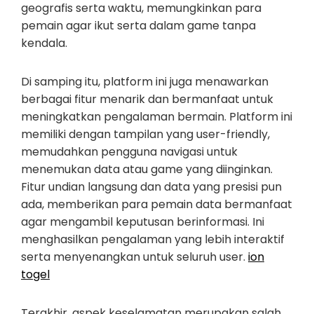
geografis serta waktu, memungkinkan para
pemain agar ikut serta dalam game tanpa
kendala.
Di samping itu, platform ini juga menawarkan
berbagai fitur menarik dan bermanfaat untuk
meningkatkan pengalaman bermain. Platform ini
memiliki dengan tampilan yang user-friendly,
memudahkan pengguna navigasi untuk
menemukan data atau game yang diinginkan.
Fitur undian langsung dan data yang presisi pun
ada, memberikan para pemain data bermanfaat
agar mengambil keputusan berinformasi. Ini
menghasilkan pengalaman yang lebih interaktif
serta menyenangkan untuk seluruh user.
ion
togel
Terakhir, aspek keselamatan merupakan salah