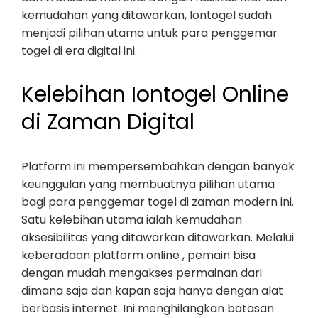
kemudahan yang ditawarkan, Iontogel sudah
menjadi pilihan utama untuk para penggemar
togel di era digital ini.
Kelebihan Iontogel Online
di Zaman Digital
Platform ini mempersembahkan dengan banyak
keunggulan yang membuatnya pilihan utama
bagi para penggemar togel di zaman modern ini.
Satu kelebihan utama ialah kemudahan
aksesibilitas yang ditawarkan ditawarkan. Melalui
keberadaan platform online , pemain bisa
dengan mudah mengakses permainan dari
dimana saja dan kapan saja hanya dengan alat
berbasis internet. Ini menghilangkan batasan