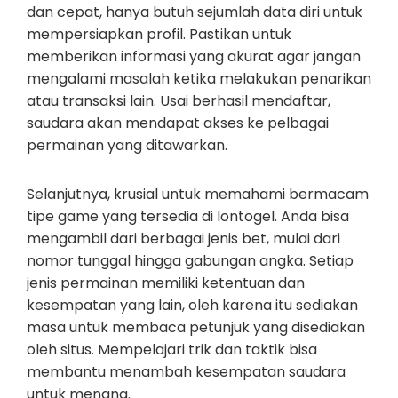
dan cepat, hanya butuh sejumlah data diri untuk
mempersiapkan profil. Pastikan untuk
memberikan informasi yang akurat agar jangan
mengalami masalah ketika melakukan penarikan
atau transaksi lain. Usai berhasil mendaftar,
saudara akan mendapat akses ke pelbagai
permainan yang ditawarkan.
Selanjutnya, krusial untuk memahami bermacam
tipe game yang tersedia di Iontogel. Anda bisa
mengambil dari berbagai jenis bet, mulai dari
nomor tunggal hingga gabungan angka. Setiap
jenis permainan memiliki ketentuan dan
kesempatan yang lain, oleh karena itu sediakan
masa untuk membaca petunjuk yang disediakan
oleh situs. Mempelajari trik dan taktik bisa
membantu menambah kesempatan saudara
untuk menang.