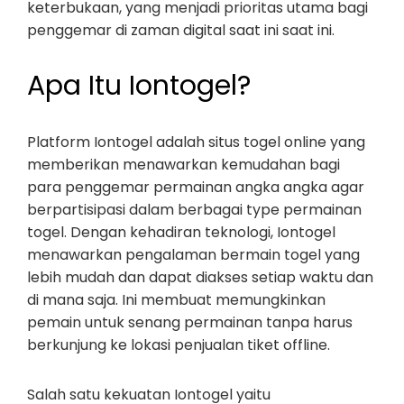
keterbukaan, yang menjadi prioritas utama bagi
penggemar di zaman digital saat ini saat ini.
Apa Itu Iontogel?
Platform Iontogel adalah situs togel online yang
memberikan menawarkan kemudahan bagi
para penggemar permainan angka angka agar
berpartisipasi dalam berbagai type permainan
togel. Dengan kehadiran teknologi, Iontogel
menawarkan pengalaman bermain togel yang
lebih mudah dan dapat diakses setiap waktu dan
di mana saja. Ini membuat memungkinkan
pemain untuk senang permainan tanpa harus
berkunjung ke lokasi penjualan tiket offline.
Salah satu kekuatan Iontogel yaitu