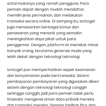
antarmukanya yang ramah pengguna. Para
pemain dapat dengan mudah mendaftar,
memilih jenis permainan, dan melakukan
transaksi secara online. Di samping itu, Iontogel
juga menawarkan berbagai bonus dan
penawaran yang menarik yang semakin
meningkatkan daya pikat untuk para
penggemar. Dengan, platform ini memikat minat
banyak orang, terutama generasi muda yang
lebih dekat dengan teknologi teknologi.
Iontogel pun memperhatikan aspek keamanan
dan kenyamanan pada bertransaksi. Sistem
pembayaran pembayaran yang digunakan diberi
sistem dengan teknologi teknologi canggih
sehingga canggih, jadi para pemain tidak perlu
khawatir mengenai aman data pribadi mereka
dan transaksi mereka. Dengan fasilitas fitur dan