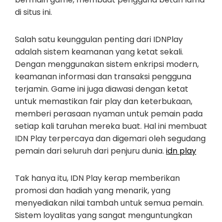
di situs ini.
Salah satu keunggulan penting dari IDNPlay
adalah sistem keamanan yang ketat sekali.
Dengan menggunakan sistem enkripsi modern,
keamanan informasi dan transaksi pengguna
terjamin. Game ini juga diawasi dengan ketat
untuk memastikan fair play dan keterbukaan,
memberi perasaan nyaman untuk pemain pada
setiap kali taruhan mereka buat. Hal ini membuat
IDN Play terpercaya dan digemari oleh segudang
pemain dari seluruh dari penjuru dunia.
idn play
Tak hanya itu, IDN Play kerap memberikan
promosi dan hadiah yang menarik, yang
menyediakan nilai tambah untuk semua pemain.
Sistem loyalitas yang sangat menguntungkan