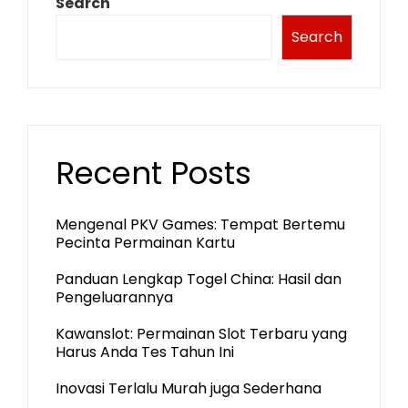
Search
Search
Recent Posts
Mengenal PKV Games: Tempat Bertemu
Pecinta Permainan Kartu
Panduan Lengkap Togel China: Hasil dan
Pengeluarannya
Kawanslot: Permainan Slot Terbaru yang
Harus Anda Tes Tahun Ini
Inovasi Terlalu Murah juga Sederhana