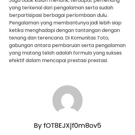
Juga tidak kalah menarik, terdapat pemenang
yang terkenal dari pengalaman serta sudah
berpartisipasi berbagai perlombaan dulu.
Pengalaman yang membantunya jadi lebih siap
ketika menghadapi dengan tantangan dengan
tenang dan terencana. Di Komunitas Toto,
gabungan antara pembaruan serta pengalaman
yang matang telah adalah formula yang sukses
efektif dalam mencapai prestasi prestasi.
By fOT8EJXjf0m8ov5