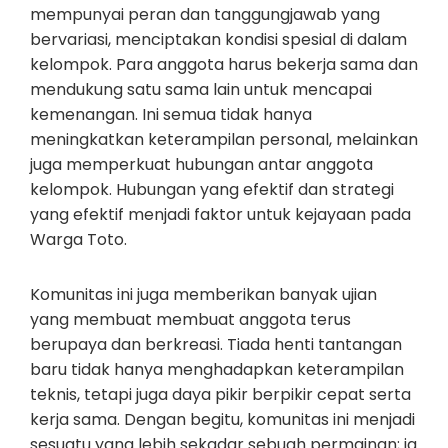
mempunyai peran dan tanggungjawab yang
bervariasi, menciptakan kondisi spesial di dalam
kelompok. Para anggota harus bekerja sama dan
mendukung satu sama lain untuk mencapai
kemenangan. Ini semua tidak hanya
meningkatkan keterampilan personal, melainkan
juga memperkuat hubungan antar anggota
kelompok. Hubungan yang efektif dan strategi
yang efektif menjadi faktor untuk kejayaan pada
Warga Toto.
Komunitas ini juga memberikan banyak ujian
yang membuat membuat anggota terus
berupaya dan berkreasi. Tiada henti tantangan
baru tidak hanya menghadapkan keterampilan
teknis, tetapi juga daya pikir berpikir cepat serta
kerja sama. Dengan begitu, komunitas ini menjadi
sesuatu yang lebih sekadar sebuah permainan; ia