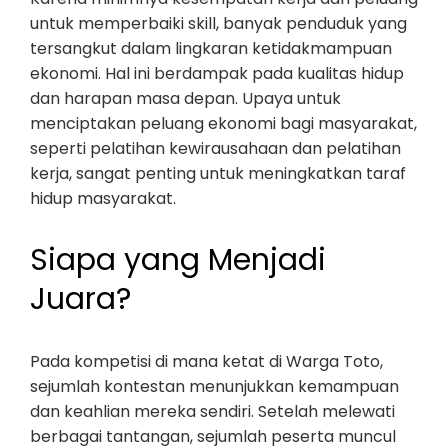
untuk memperbaiki skill, banyak penduduk yang
tersangkut dalam lingkaran ketidakmampuan
ekonomi. Hal ini berdampak pada kualitas hidup
dan harapan masa depan. Upaya untuk
menciptakan peluang ekonomi bagi masyarakat,
seperti pelatihan kewirausahaan dan pelatihan
kerja, sangat penting untuk meningkatkan taraf
hidup masyarakat.
Siapa yang Menjadi
Juara?
Pada kompetisi di mana ketat di Warga Toto,
sejumlah kontestan menunjukkan kemampuan
dan keahlian mereka sendiri. Setelah melewati
berbagai tantangan, sejumlah peserta muncul