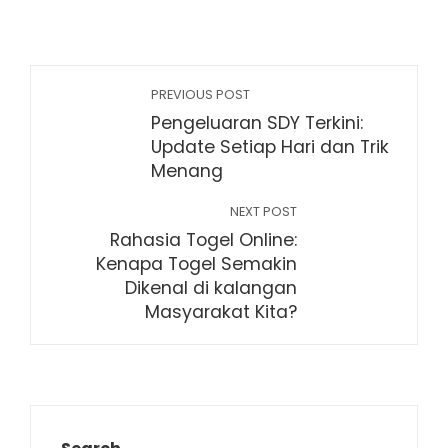
PREVIOUS POST
Pengeluaran SDY Terkini:
Update Setiap Hari dan Trik
Menang
NEXT POST
Rahasia Togel Online:
Kenapa Togel Semakin
Dikenal di kalangan
Masyarakat Kita?