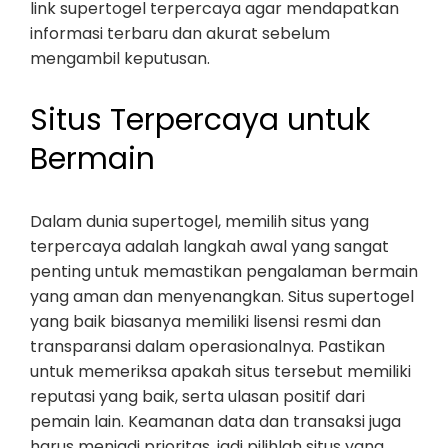
link supertogel terpercaya agar mendapatkan
informasi terbaru dan akurat sebelum
mengambil keputusan.
Situs Terpercaya untuk
Bermain
Dalam dunia supertogel, memilih situs yang
terpercaya adalah langkah awal yang sangat
penting untuk memastikan pengalaman bermain
yang aman dan menyenangkan. Situs supertogel
yang baik biasanya memiliki lisensi resmi dan
transparansi dalam operasionalnya. Pastikan
untuk memeriksa apakah situs tersebut memiliki
reputasi yang baik, serta ulasan positif dari
pemain lain. Keamanan data dan transaksi juga
harus menjadi prioritas, jadi pilihlah situs yang