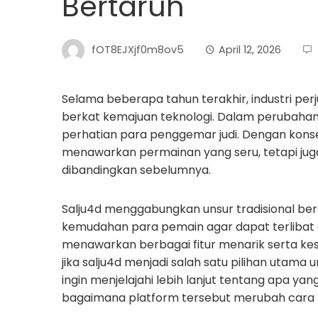
Bertaruh
fOT8EJXjf0m8ov5
April 12, 2026
Selama beberapa tahun terakhir, industri per
berkat kemajuan teknologi. Dalam perubahan 
perhatian para penggemar judi. Dengan konsep
menawarkan permainan yang seru, tetapi ju
dibandingkan sebelumnya.
Salju4d menggabungkan unsur tradisional b
kemudahan para pemain agar dapat terlibat 
menawarkan berbagai fitur menarik serta k
jika salju4d menjadi salah satu pilihan utama u
ingin menjelajahi lebih lanjut tentang apa ya
bagaimana platform tersebut merubah cara be