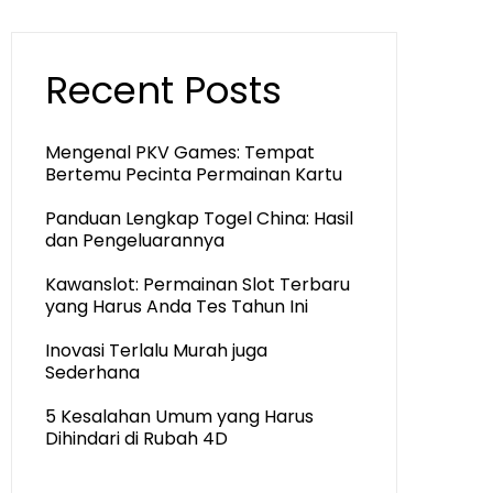
Recent Posts
Mengenal PKV Games: Tempat
Bertemu Pecinta Permainan Kartu
Panduan Lengkap Togel China: Hasil
dan Pengeluarannya
Kawanslot: Permainan Slot Terbaru
yang Harus Anda Tes Tahun Ini
Inovasi Terlalu Murah juga
Sederhana
5 Kesalahan Umum yang Harus
Dihindari di Rubah 4D