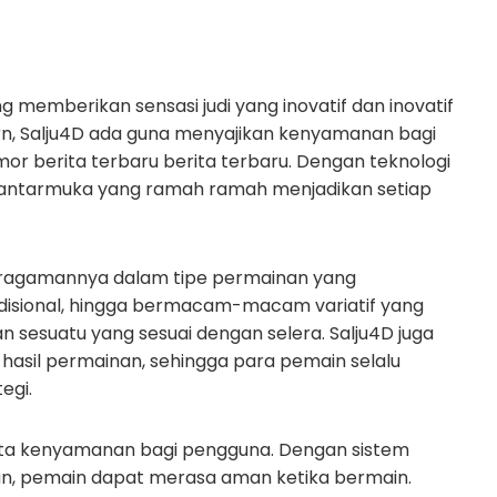
memberikan sensasi judi yang inovatif dan inovatif
, Salju4D ada guna menyajikan kenyamanan bagi
r berita terbaru berita terbaru. Dengan teknologi
n antarmuka yang ramah ramah menjadikan setiap
eberagamannya dalam tipe permainan yang
disional, hingga bermacam-macam variatif yang
sesuatu yang sesuai dengan selera. Salju4D juga
hasil permainan, sehingga para pemain selalu
egi.
serta kenyamanan bagi pengguna. Dengan sistem
an, pemain dapat merasa aman ketika bermain.