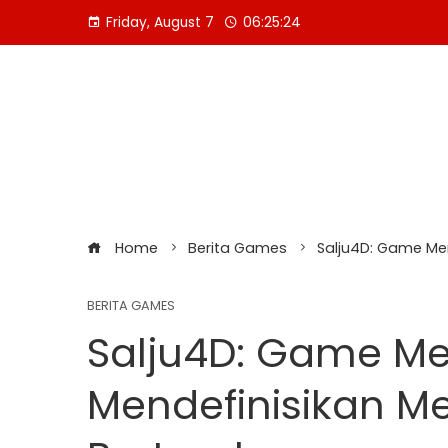
Skip
Friday, August 7
06:25:25
to
content
Home
Berita Games
Salju4D: Game Me
BERITA GAMES
Salju4D: Game M
Mendefinisikan M