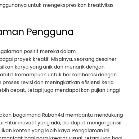
gunanya untuk mengekspresikan kreativitas
laman Pengguna
galaman positif mereka dalam
gai proyek kreatif. Misalnya, seorang desainer
lkan karya yang unik dan menarik dengan
bah4d. Kemampuan untuk berkolaborasi dengan
oses revisi dan meningkatkan efisiensi kerja.
lebih cepat, tetapi juga mendapatkan pujian tinggi
ngkapkan bagaimana Rubah4d membantu mendukung
ur-fitur inovatif yang ada, dia dapat mengorganisir
lkan konten yang lebih kaya. Pengalaman ini
nfaat bagi para kreator visual, tetapi juga bagi