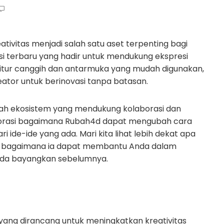
tivitas menjadi salah satu aset terpenting bagi
si terbaru yang hadir untuk mendukung ekspresi
 fitur canggih dan antarmuka yang mudah digunakan,
tor untuk berinovasi tanpa batasan.
uah ekosistem yang mendukung kolaborasi dan
ksplorasi bagaimana Rubah4d dapat mengubah cara
i ide-ide yang ada. Mari kita lihat lebih dekat apa
n bagaimana ia dapat membantu Anda dalam
Anda bayangkan sebelumnya.
yang dirancang untuk meningkatkan kreativitas