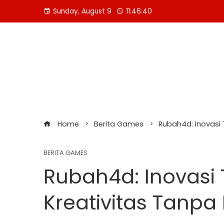
Skip
Sunday, August 9
11:46:40
to
content
Home
Berita Games
Rubah4d: Inovasi 
BERITA GAMES
Rubah4d: Inovasi 
Kreativitas Tanpa