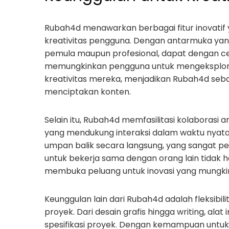
Rubah4d menawarkan berbagai fitur inovatif
kreativitas pengguna. Dengan antarmuka yang 
pemula maupun profesional, dapat dengan cepa
memungkinkan pengguna untuk mengeksplora
kreativitas mereka, menjadikan Rubah4d seb
menciptakan konten.
Selain itu, Rubah4d memfasilitasi kolaboras
yang mendukung interaksi dalam waktu nyat
umpan balik secara langsung, yang sangat 
untuk bekerja sama dengan orang lain tidak
membuka peluang untuk inovasi yang mungkin
Keunggulan lain dari Rubah4d adalah fleksibi
proyek. Dari desain grafis hingga writing, alat
spesifikasi proyek. Dengan kemampuan untuk