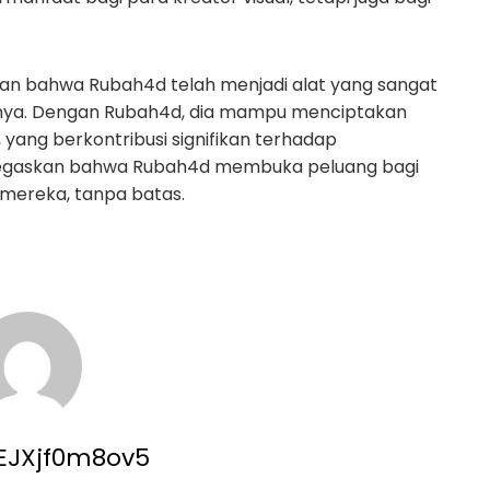
an bahwa Rubah4d telah menjadi alat yang sangat
isnya. Dengan Rubah4d, dia mampu menciptakan
yang berkontribusi signifikan terhadap
negaskan bahwa Rubah4d membuka peluang bagi
 mereka, tanpa batas.
8EJXjf0m8ov5