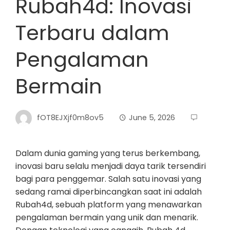
Rubah4d: Inovasi
Terbaru dalam
Pengalaman
Bermain
fOT8EJXjf0m8ov5
June 5, 2026
Dalam dunia gaming yang terus berkembang,
inovasi baru selalu menjadi daya tarik tersendiri
bagi para penggemar. Salah satu inovasi yang
sedang ramai diperbincangkan saat ini adalah
Rubah4d, sebuah platform yang menawarkan
pengalaman bermain yang unik dan menarik.