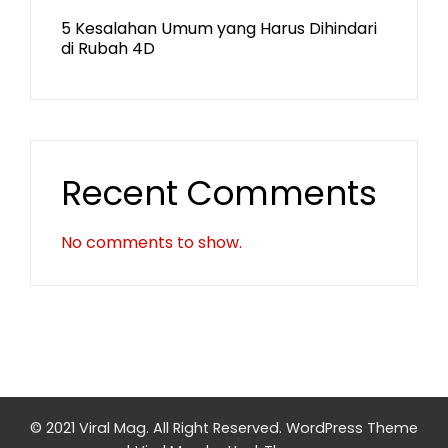
5 Kesalahan Umum yang Harus Dihindari
di Rubah 4D
Recent Comments
No comments to show.
© 2021 Viral Mag. All Right Reserved.
WordPress Theme