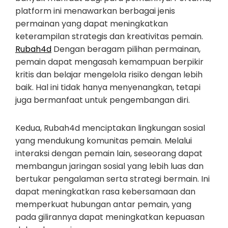
platform ini menawarkan berbagai jenis
permainan yang dapat meningkatkan
keterampilan strategis dan kreativitas pemain.
Rubah4d
Dengan beragam pilihan permainan,
pemain dapat mengasah kemampuan berpikir
kritis dan belajar mengelola risiko dengan lebih
baik. Hal ini tidak hanya menyenangkan, tetapi
juga bermanfaat untuk pengembangan diri.
Kedua, Rubah4d menciptakan lingkungan sosial
yang mendukung komunitas pemain. Melalui
interaksi dengan pemain lain, seseorang dapat
membangun jaringan sosial yang lebih luas dan
bertukar pengalaman serta strategi bermain. Ini
dapat meningkatkan rasa kebersamaan dan
memperkuat hubungan antar pemain, yang
pada gilirannya dapat meningkatkan kepuasan