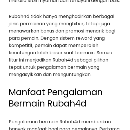
merasa lebih nyaman dan terlayani dengan baik.
Rubah4d tidak hanya menghadirkan berbagai
jenis permainan yang menghibur, tetapi juga
menawarkan bonus dan promosi menarik bagi
para pemain. Dengan sistem reward yang
kompetitif, pemain dapat memperoleh
keuntungan lebih besar saat bermain. Semua
fitur ini menjadikan Rubah4d sebagai pilihan
tepat untuk pengalaman bermain yang
mengasyikkan dan menguntungkan.
Manfaat Pengalaman
Bermain Rubah4d
Pengalaman bermain Rubah4d memberikan
banyak manfaat bagi para pemainnya. Pertama,