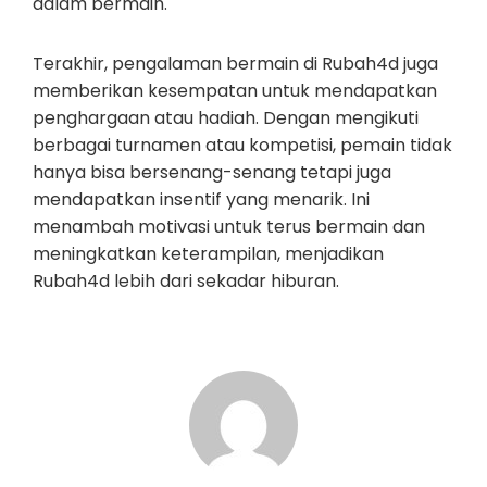
dalam bermain.
Terakhir, pengalaman bermain di Rubah4d juga
memberikan kesempatan untuk mendapatkan
penghargaan atau hadiah. Dengan mengikuti
berbagai turnamen atau kompetisi, pemain tidak
hanya bisa bersenang-senang tetapi juga
mendapatkan insentif yang menarik. Ini
menambah motivasi untuk terus bermain dan
meningkatkan keterampilan, menjadikan
Rubah4d lebih dari sekadar hiburan.