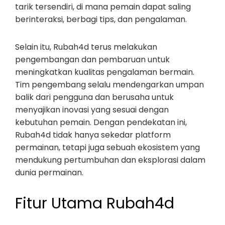
tarik tersendiri, di mana pemain dapat saling
berinteraksi, berbagi tips, dan pengalaman.
Selain itu, Rubah4d terus melakukan
pengembangan dan pembaruan untuk
meningkatkan kualitas pengalaman bermain.
Tim pengembang selalu mendengarkan umpan
balik dari pengguna dan berusaha untuk
menyajikan inovasi yang sesuai dengan
kebutuhan pemain. Dengan pendekatan ini,
Rubah4d tidak hanya sekedar platform
permainan, tetapi juga sebuah ekosistem yang
mendukung pertumbuhan dan eksplorasi dalam
dunia permainan.
Fitur Utama Rubah4d