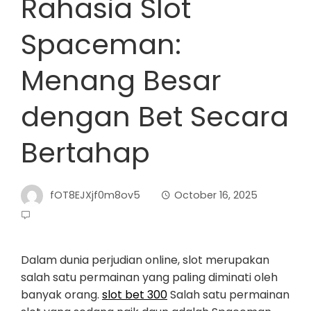
Rahasia Slot
Spaceman:
Menang Besar
dengan Bet Secara
Bertahap
fOT8EJXjf0m8ov5
October 16, 2025
Dalam dunia perjudian online, slot merupakan
salah satu permainan yang paling diminati oleh
banyak orang.
slot bet 300
Salah satu permainan