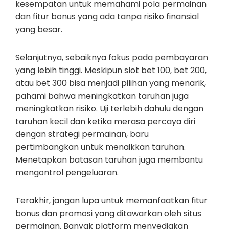
kesempatan untuk memahami pola permainan
dan fitur bonus yang ada tanpa risiko finansial
yang besar.
Selanjutnya, sebaiknya fokus pada pembayaran
yang lebih tinggi. Meskipun slot bet 100, bet 200,
atau bet 300 bisa menjadi pilihan yang menarik,
pahami bahwa meningkatkan taruhan juga
meningkatkan risiko. Uji terlebih dahulu dengan
taruhan kecil dan ketika merasa percaya diri
dengan strategi permainan, baru
pertimbangkan untuk menaikkan taruhan.
Menetapkan batasan taruhan juga membantu
mengontrol pengeluaran.
Terakhir, jangan lupa untuk memanfaatkan fitur
bonus dan promosi yang ditawarkan oleh situs
permainan. Banyak platform menyediakan