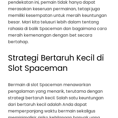
pendekatan ini, pemain tidak hanya dapat
merasakan keseruan permainan, tetapi juga
memiliki kesempatan untuk meraih keuntungan
besar. Mari kita telusuri lebih dalam tentang
rahasia di balik Spaceman dan bagaimana cara
meraih kemenangan dengan bet secara
bertahap.
Strategi Bertaruh Kecil di
Slot Spaceman
Bermain di slot Spaceman menawarkan
pengalaman yang menarik, terutama dengan
strategi bertaruh kecil. Salah satu keuntungan
dari bertaruh kecil adalah Anda dapat
memperpanjang waktu bermain sekaligus
meminimalisir risiko kehilangan banyak uang.