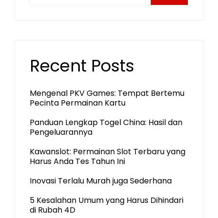
Recent Posts
Mengenal PKV Games: Tempat Bertemu
Pecinta Permainan Kartu
Panduan Lengkap Togel China: Hasil dan
Pengeluarannya
Kawanslot: Permainan Slot Terbaru yang
Harus Anda Tes Tahun Ini
Inovasi Terlalu Murah juga Sederhana
5 Kesalahan Umum yang Harus Dihindari
di Rubah 4D