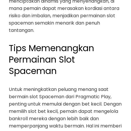
menciptakan dinamis yang menyenangkan, di
mana pemain dapat merasakan kordiasi antara
risiko dan imbalan, menjadikan permainan slot
spaceman semakin menarik dan penuh
tantangan.
Tips Memenangkan
Permainan Slot
Spaceman
Untuk meningkatkan peluang menang saat
bermain slot Spaceman dari Pragmatic Play,
penting untuk memulai dengan bet kecil. Dengan
memilih slot bet kecil, pemain dapat mengelola
bankroll mereka dengan lebih baik dan
memperpanjang waktu bermain. Hal ini memberi