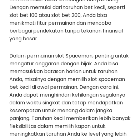
Dengan memulai dari taruhan bet kecil, seperti
slot bet 100 atau slot bet 200, Anda bisa
menikmati fitur permainan dan mencoba
berbagai pendekatan tanpa tekanan finansial
yang besar.
Dalam permainan slot Spaceman, penting untuk
mengatur anggaran dengan bijak. Anda bisa
memasukkan batasan harian untuk taruhan
Anda, misalnya dengan memilih slot spaceman
bet kecil di awal permainan. Dengan cara ini,
Anda dapat menghindari kehilangan segalanya
dalam waktu singkat dan tetap mendapatkan
kesempatan untuk menang dalam jangka
panjang. Taruhan kecil memberikan lebih banyak
fleksibilitas dalam memilih kapan untuk
meningkatkan taruhan Anda ke level yang lebih