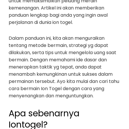
untuk memaksimalkan peluang meraih
kemenangan. Artikel ini akan memberikan
panduan lengkap bagi anda yang ingin awal
perjalanan di dunia ion togel.
Dalam panduan ini, kita akan menguraikan
tentang metode bermain, strategi yg dapat
dilakukan, serta tips untuk mengelola uang saat
bermain. Dengan memahami ide dasar dan
menerapkan taktik yg tepat, anda dapat
menambah kemungkinan untuk sukses dalam
permainan tersebut. Ayo kita mulai dan cari tahu
cara bermain Ion Togel dengan cara yang
menyenangkan dan menguntungkan.
Apa sebenarnya
Iontogel?