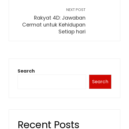
NEXT POST
Rakyat 4D: Jawaban
Cermat untuk Kehidupan
Setiap hari
Search
Search
Recent Posts