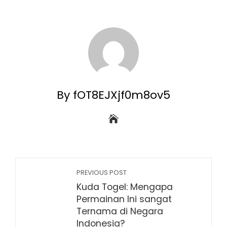
By fOT8EJXjf0m8ov5
PREVIOUS POST
Kuda Togel: Mengapa
Permainan Ini sangat
Ternama di Negara
Indonesia?