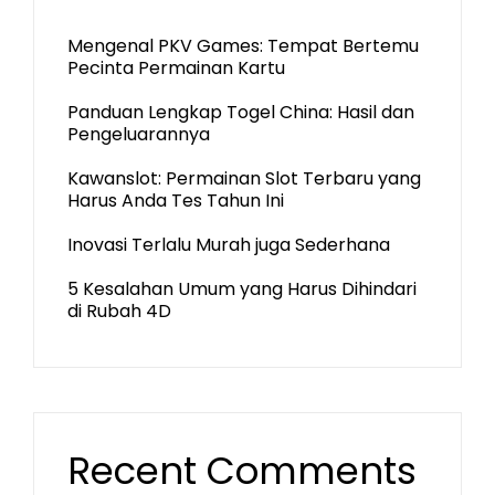
Mengenal PKV Games: Tempat Bertemu
Pecinta Permainan Kartu
Panduan Lengkap Togel China: Hasil dan
Pengeluarannya
Kawanslot: Permainan Slot Terbaru yang
Harus Anda Tes Tahun Ini
Inovasi Terlalu Murah juga Sederhana
5 Kesalahan Umum yang Harus Dihindari
di Rubah 4D
Recent Comments