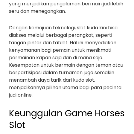
yang menjadikan pengalaman bermain jadi lebih
seru dan menegangkan.
Dengan kemajuan teknologi, slot kuda kini bisa
diakses melalui berbagai perangkat, seperti
tangan pintar dan tablet. Hal ini menyediakan
kenyamanan bagi pemain untuk menikmati
permainan kapan saja dan di mana saja.
Kesempatan untuk bermain dengan teman atau
berpartisipasi dalam turnamen juga semakin
menambah daya tarik dari kuda slot,
menjadikannya pilihan utama bagi para pecinta
judi online.
Keunggulan Game Horses
Slot