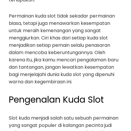
Permainan kuda slot tidak sekadar permainan
biasa, tetapi juga menawarkan kesempatan
untuk meraih kemenangan yang sangat
menggiurkan. Ciri khas dari setiap kuda slot
menjadikan setiap pemain selalu penasaran
dalam mencoba keberuntungannya. Oleh
karena itu, jika kamu mencari pengalaman baru
dan tantangan, jangan lewatkan kesempatan
bagi menjelajahi dunia kuda slot yang dipenuhi
warna dan kegembiraan ini.
Pengenalan Kuda Slot
Slot kuda menjadi salah satu sebuah permainan
yang sangat populer di kalangan pecinta judi