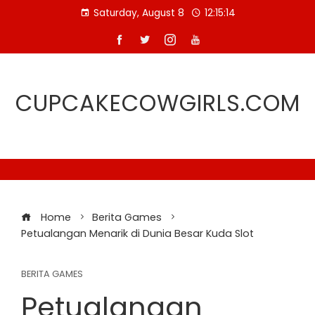
Skip
Saturday, August 8
12:15:14
to
content
CUPCAKECOWGIRLS.COM
Home
Berita Games
Petualangan Menarik di Dunia Besar Kuda Slot
BERITA GAMES
Petualangan