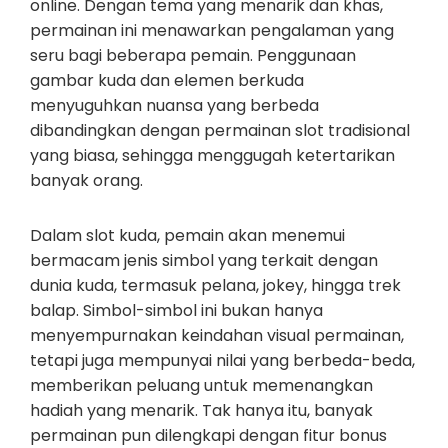
online. Dengan tema yang menarik dan khas,
permainan ini menawarkan pengalaman yang
seru bagi beberapa pemain. Penggunaan
gambar kuda dan elemen berkuda
menyuguhkan nuansa yang berbeda
dibandingkan dengan permainan slot tradisional
yang biasa, sehingga menggugah ketertarikan
banyak orang.
Dalam slot kuda, pemain akan menemui
bermacam jenis simbol yang terkait dengan
dunia kuda, termasuk pelana, jokey, hingga trek
balap. Simbol-simbol ini bukan hanya
menyempurnakan keindahan visual permainan,
tetapi juga mempunyai nilai yang berbeda-beda,
memberikan peluang untuk memenangkan
hadiah yang menarik. Tak hanya itu, banyak
permainan pun dilengkapi dengan fitur bonus