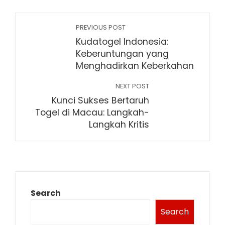
PREVIOUS POST
Kudatogel Indonesia:
Keberuntungan yang
Menghadirkan Keberkahan
NEXT POST
Kunci Sukses Bertaruh
Togel di Macau: Langkah-
Langkah Kritis
Search
Search