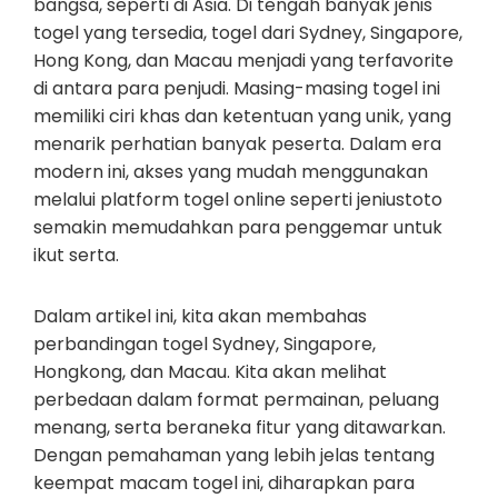
bangsa, seperti di Asia. Di tengah banyak jenis
togel yang tersedia, togel dari Sydney, Singapore,
Hong Kong, dan Macau menjadi yang terfavorite
di antara para penjudi. Masing-masing togel ini
memiliki ciri khas dan ketentuan yang unik, yang
menarik perhatian banyak peserta. Dalam era
modern ini, akses yang mudah menggunakan
melalui platform togel online seperti jeniustoto
semakin memudahkan para penggemar untuk
ikut serta.
Dalam artikel ini, kita akan membahas
perbandingan togel Sydney, Singapore,
Hongkong, dan Macau. Kita akan melihat
perbedaan dalam format permainan, peluang
menang, serta beraneka fitur yang ditawarkan.
Dengan pemahaman yang lebih jelas tentang
keempat macam togel ini, diharapkan para