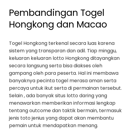
Pembandingan Togel
Hongkong dan Macao
Togel Hongkong terkenal secara luas karena
sistem yang transparan dan adil. Tiap minggu,
keluaran keluaran lotto Hongkong ditayangkan
secara langsung serta bisa diakses oleh
gampang oleh para peserta. Hal ini membawa
banyaknya pecinta togel merasa aman serta
percaya untuk ikut serta di permainan tersebut.
Selain , ada banyak situs lotto daring yang
menawarkan memberikan informasi lengkap
tentang outcome dan taktik bermain, termasuk
jenis toto jenius yang dapat akan membantu
pemain untuk mendapatkan menang.