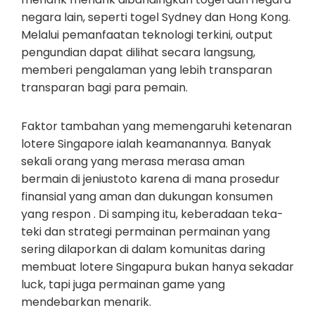
negara lain, seperti togel Sydney dan Hong Kong.
Melalui pemanfaatan teknologi terkini, output
pengundian dapat dilihat secara langsung,
memberi pengalaman yang lebih transparan
transparan bagi para pemain.
Faktor tambahan yang memengaruhi ketenaran
lotere Singapore ialah keamanannya. Banyak
sekali orang yang merasa merasa aman
bermain di jeniustoto karena di mana prosedur
finansial yang aman dan dukungan konsumen
yang respon . Di samping itu, keberadaan teka-
teki dan strategi permainan permainan yang
sering dilaporkan di dalam komunitas daring
membuat lotere Singapura bukan hanya sekadar
luck, tapi juga permainan game yang
mendebarkan menarik.