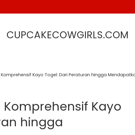
CUPCAKECOWGIRLS.COM
Komprehensif Kayo Togel: Dari Peraturan hingga Mendapatk
 Komprehensif Kayo
uran hingga