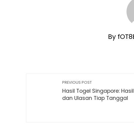
By fOT
PREVIOUS POST
Hasil Togel Singapore: Hasil
dan Ulasan Tiap Tanggal