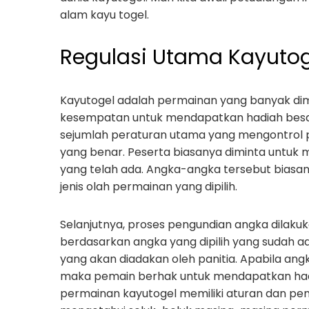
alam kayu togel.
Regulasi Utama Kayutog
Kayutogel adalah permainan yang banyak di
kesempatan untuk mendapatkan hadiah besar
sejumlah peraturan utama yang mengontrol p
yang benar. Peserta biasanya diminta untu
yang telah ada. Angka-angka tersebut biasan
jenis olah permainan yang dipilih.
Selanjutnya, proses pengundian angka dilaku
berdasarkan angka yang dipilih yang sudah a
yang akan diadakan oleh panitia. Apabila angk
maka pemain berhak untuk mendapatkan hadia
permainan kayutogel memiliki aturan dan pe