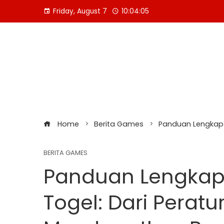
Skip
Friday, August 7
10:04:06
to
content
Home
Berita Games
Panduan Lengkap 
BERITA GAMES
Panduan Lengkap
Togel: Dari Perat