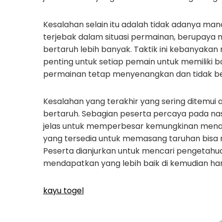
Kesalahan selain itu adalah tidak adanya m
terjebak dalam situasi permainan, berupaya
bertaruh lebih banyak. Taktik ini kebanyakan
penting untuk setiap pemain untuk memiliki
permainan tetap menyenangkan dan tidak be
Kesalahan yang terakhir yang sering ditemui
bertaruh. Sebagian peserta percaya pada na
jelas untuk memperbesar kemungkinan menang
yang tersedia untuk memasang taruhan bisa m
Peserta dianjurkan untuk mencari pengetahu
mendapatkan yang lebih baik di kemudian har
kayu togel