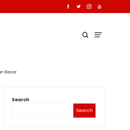
an Besar
Search
Search