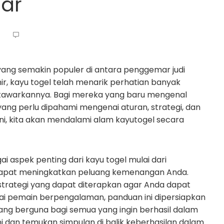
ar
 yang semakin populer di antara penggemar judi
ir, kayu togel telah menarik perhatian banyak
ditawarkannya. Bagi mereka yang baru mengenal
ang perlu dipahami mengenai aturan, strategi, dan
ni, kita akan mendalami alam kayutogel secara
i aspek penting dari kayu togel mulai dari
dapat meningkatkan peluang kemenangan Anda.
 strategi yang dapat diterapkan agar Anda dapat
i pemain berpengalaman, panduan ini dipersiapkan
ng berguna bagi semua yang ingin berhasil dalam
ini dan temukan simpulan di balik keberhasilan dalam