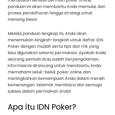
merasakan sensasi bermain poker online,
panduan ini akan membantu Anda memulai, dari
proses pendaftaran hingga strategi untuk
menang besar.
Melalui panduan lengkap ini, Anda akan
menemukan langkah-langkah untuk daftar IDN
Poker dengan mudah serta tips dan trik yang
bisa digunakan selama permainan. Apakah Anda
seorang pemula atau sudah berpengalaman,
informasi ini dirancang untuk membantu Anda
memahami seluk-beluk poker online dan
meningkatkan kemampuan Anda dalam meraih
kemenangan. Selamat membaca dan semoga
sukses dalam permainan Anda!
Apa itu IDN Poker?