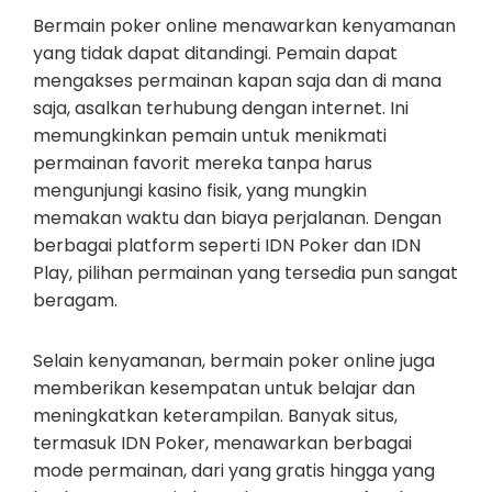
Bermain poker online menawarkan kenyamanan
yang tidak dapat ditandingi. Pemain dapat
mengakses permainan kapan saja dan di mana
saja, asalkan terhubung dengan internet. Ini
memungkinkan pemain untuk menikmati
permainan favorit mereka tanpa harus
mengunjungi kasino fisik, yang mungkin
memakan waktu dan biaya perjalanan. Dengan
berbagai platform seperti IDN Poker dan IDN
Play, pilihan permainan yang tersedia pun sangat
beragam.
Selain kenyamanan, bermain poker online juga
memberikan kesempatan untuk belajar dan
meningkatkan keterampilan. Banyak situs,
termasuk IDN Poker, menawarkan berbagai
mode permainan, dari yang gratis hingga yang