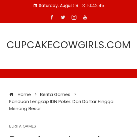
Skip
Saturday, August 8
10:42:46
to
content
CUPCAKECOWGIRLS.COM
Home
Berita Games
Panduan Lengkap IDN Poker: Dari Daftar Hingga
Menang Besar
BERITA GAMES