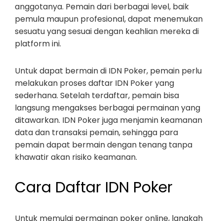
anggotanya. Pemain dari berbagai level, baik
pemula maupun profesional, dapat menemukan
sesuatu yang sesuai dengan keahlian mereka di
platform ini.
Untuk dapat bermain di IDN Poker, pemain perlu
melakukan proses daftar IDN Poker yang
sederhana. Setelah terdaftar, pemain bisa
langsung mengakses berbagai permainan yang
ditawarkan. IDN Poker juga menjamin keamanan
data dan transaksi pemain, sehingga para
pemain dapat bermain dengan tenang tanpa
khawatir akan risiko keamanan.
Cara Daftar IDN Poker
Untuk memulai permainan poker online, langkah