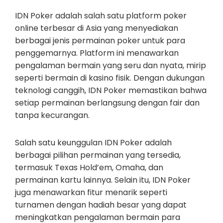
IDN Poker adalah salah satu platform poker
online terbesar di Asia yang menyediakan
berbagai jenis permainan poker untuk para
penggemarnya. Platform ini menawarkan
pengalaman bermain yang seru dan nyata, mirip
seperti bermain di kasino fisik. Dengan dukungan
teknologi canggih, IDN Poker memastikan bahwa
setiap permainan berlangsung dengan fair dan
tanpa kecurangan.
Salah satu keunggulan IDN Poker adalah
berbagai pilihan permainan yang tersedia,
termasuk Texas Hold’em, Omaha, dan
permainan kartu lainnya. Selain itu, IDN Poker
juga menawarkan fitur menarik seperti
turnamen dengan hadiah besar yang dapat
meningkatkan pengalaman bermain para