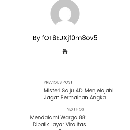
By fOT8EJXjf0m8ov5
PREVIOUS POST
Misteri Salju 4D: Menjelajahi
Jagat Permainan Angka
NEXT POST
Mendalami Warga 88:
Dibalik Layar Viralitas