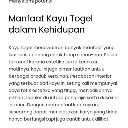
menyelami potensi
Manfaat Kayu Togel
dalam Kehidupan
Kayu togel menawarkan banyak manfaat yang
luar biasa penting untuk hidup sehari-hari. Selain
terkenal karena estetika serta keunikan
motifnya, kayu ini juga dimanfaatkan untuk
berbagai produk kerajinan. Perabotan interior
yang terbuat dari kayu ini sering kali mempunyai
daya tarik estetika yang tinggi, menjadikannya
pilihan populer di antara pengrajin serta desainer
interior. Dengan memanfaatkan kayu ini,
seseorang dapat menciptakan karya yang tidak
hanya berfungsi tapi juga cantik untuk dilihat.