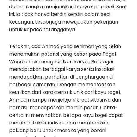
dalam rangka menjangkau banyak pembeli. Saat
ini, ia tidak hanya berdiri sendiri dalam segi
keuangan, tetapi juga mewujudkan pekerjaan
untuk kepada tetangganya.
Terakhir, ada Ahmad yang seniman yang telah
menemukan potensi yang besar pada Togel
Wood untuk menghasilkan karya . Berbagai
menciptakan berbagai karya serta instalasi
mendapatkan perhatian di penghargaan di
berbagai pameran. Dengan memanfaatkan
keunikan dari karakteristik unik dari kayu togel,
Ahmad mampu menjelajahi kreativitasnya dan
berhasil mendapatkan meraih pasar. Cerita-
cerita ini menyiratkan betapa kayu togel dapat
merubah takdir individu dan memberikan
peluang baru untuk mereka yang berani