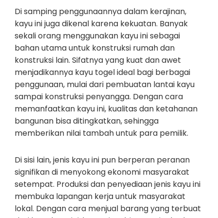
Di samping penggunaannya dalam kerajinan,
kayu ini juga dikenal karena kekuatan. Banyak
sekali orang menggunakan kayu ini sebagai
bahan utama untuk konstruksi rumah dan
konstruksi lain. Sifatnya yang kuat dan awet
menjadikannya kayu togel ideal bagi berbagai
penggunaan, mulai dari pembuatan lantai kayu
sampai konstruksi penyangga. Dengan cara
memanfaatkan kayu ini, kualitas dan ketahanan
bangunan bisa ditingkatkan, sehingga
memberikan nilai tambah untuk para pemilik.
Di sisi lain, jenis kayu ini pun berperan peranan
signifikan di menyokong ekonomi masyarakat
setempat. Produksi dan penyediaan jenis kayu ini
membuka lapangan kerja untuk masyarakat
lokal. Dengan cara menjual barang yang terbuat