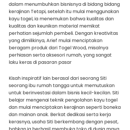
dalam menumbuhkan bisnisnya di bidang bidang
kerajinan Tetapi, setelah itu mulai menggunakan
kayu togel, ia menemukan bahwa kualitas dan
kualitas dan keunikan material memikat
perhatian sejumlah pembeli. Dengan kreativitas
yang dimilikinya, Arief mulai menciptakan
beragam produk dari Togel Wood, misalnya
perhiasan serta aksesori rumah, yang sangat
laku keras di pasaran pasar
Kisah inspiratif lain berasal dari seorang Siti
seorang ibu rumah tangga untuk memutuskan
untuk berinvestasi dalam bisnis kecil-kecilan. Siti
belajar mengenai teknik pengolahan kayu togel
dan mulai menciptakan kerajinan seperti boneka
dan mainan anak. Berkat dedikasi serta kerja
kerasnya, usaha Siti berkembang dengan pesat,
bahkan ia berhasil membuka toko di dunia maya