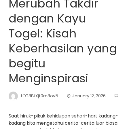
Merubah Takdir
dengan Kayu
Togel: Kisah
Keberhasilan yang
begitu
Menginspirasi
fOT8EJXjf0m8ov5
January 12, 2026
Saat hiruk-pikuk kehidupan sehari-hari, kadang-
kadang kita mengetahui cerita-cerita luar biasa