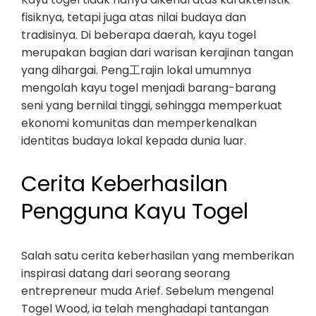
fisiknya, tetapi juga atas nilai budaya dan
tradisinya. Di beberapa daerah, kayu togel
merupakan bagian dari warisan kerajinan tangan
yang dihargai. Peng工rajin lokal umumnya
mengolah kayu togel menjadi barang-barang
seni yang bernilai tinggi, sehingga memperkuat
ekonomi komunitas dan memperkenalkan
identitas budaya lokal kepada dunia luar.
Cerita Keberhasilan
Pengguna Kayu Togel
Salah satu cerita keberhasilan yang memberikan
inspirasi datang dari seorang seorang
entrepreneur muda Arief. Sebelum mengenal
Togel Wood, ia telah menghadapi tantangan