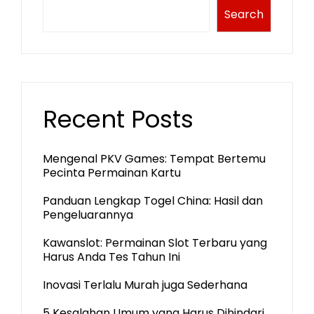
Search
Recent Posts
Mengenal PKV Games: Tempat Bertemu
Pecinta Permainan Kartu
Panduan Lengkap Togel China: Hasil dan
Pengeluarannya
Kawanslot: Permainan Slot Terbaru yang
Harus Anda Tes Tahun Ini
Inovasi Terlalu Murah juga Sederhana
5 Kesalahan Umum yang Harus Dihindari