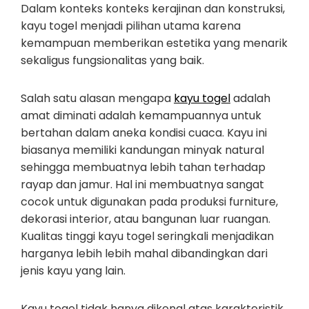
Dalam konteks konteks kerajinan dan konstruksi,
kayu togel menjadi pilihan utama karena
kemampuan memberikan estetika yang menarik
sekaligus fungsionalitas yang baik.
Salah satu alasan mengapa
kayu togel
adalah
amat diminati adalah kemampuannya untuk
bertahan dalam aneka kondisi cuaca. Kayu ini
biasanya memiliki kandungan minyak natural
sehingga membuatnya lebih tahan terhadap
rayap dan jamur. Hal ini membuatnya sangat
cocok untuk digunakan pada produksi furniture,
dekorasi interior, atau bangunan luar ruangan.
Kualitas tinggi kayu togel seringkali menjadikan
harganya lebih lebih mahal dibandingkan dari
jenis kayu yang lain.
Kayu togel tidak hanya dikenal atas karakteristik