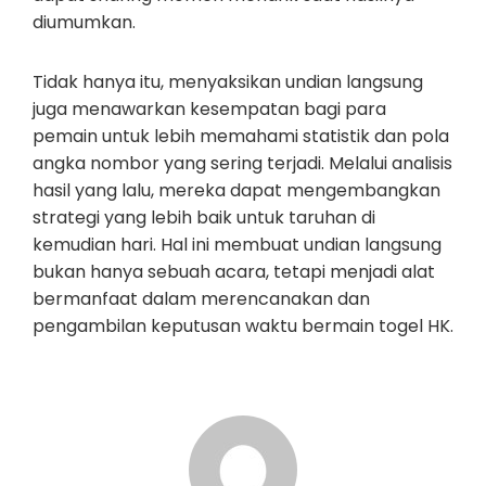
diumumkan.
Tidak hanya itu, menyaksikan undian langsung
juga menawarkan kesempatan bagi para
pemain untuk lebih memahami statistik dan pola
angka nombor yang sering terjadi. Melalui analisis
hasil yang lalu, mereka dapat mengembangkan
strategi yang lebih baik untuk taruhan di
kemudian hari. Hal ini membuat undian langsung
bukan hanya sebuah acara, tetapi menjadi alat
bermanfaat dalam merencanakan dan
pengambilan keputusan waktu bermain togel HK.