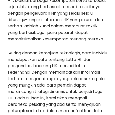
Air. Melalui berbagai kesempatan serta tersedia,
sejumlah orang berhasrat mencoba nasibnya
dengan pengeluaran HK yang selalu selalu
ditunggu-tunggu. Informasi HK yang akurat dan
terbaru adalah kunci dalam membuat taktik
yang berhasil, agar para petaruh dapat
memaksimalkan kesempatan menang mereka.
Seiring dengan kemajuan teknologis, cara individu
mendapatkan data tentang Lotto HK dan
pengundian langsung HK menjadi lebih
sederhana. Dengan memanfaatkan informasi
terbaru mengenai angka yang keluar serta pola
yang mungkin ada, para pemain dapat
merancang strategi dinamis untuk berjudi togel
HK. Pada tulisan ini, kami akan menggali
beraneka peluang yang ada serta menyajikan
petunjuk serta trik dalam memanfaatkan data