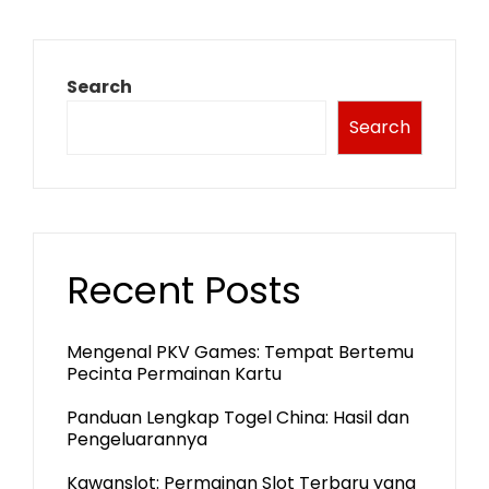
Search
Search
Recent Posts
Mengenal PKV Games: Tempat Bertemu
Pecinta Permainan Kartu
Panduan Lengkap Togel China: Hasil dan
Pengeluarannya
Kawanslot: Permainan Slot Terbaru yang