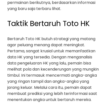
permainan berikutnya, berdasarkan informasi
yang baru saja terbaru lihat.
Taktik Bertaruh Toto HK
Bertaruh Toto HK butuh strategi yang matang
agar peluang menang dapat meningkat.
Pertama, sangat krusial untuk memanfaatkan
data HK yang tersedia. Dengan menganalisis
data pengeluaran HK yang lalu, pemain bisa
melihat pola dan kecenderungan yang mungkin
timbul. Ini termasuk mencermati angka-angka
yang ringan tampil dan angka-angka yang
jarang keluar. Melalui cara itu, pemain dapat
membuat prediksi yang lebih terinformasi saat
menentukan angka untuk bertaruh mereka.