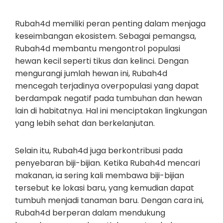
Rubah4d memiliki peran penting dalam menjaga
keseimbangan ekosistem. Sebagai pemangsa,
Rubah4d membantu mengontrol populasi
hewan kecil seperti tikus dan kelinci. Dengan
mengurangi jumlah hewan ini, Rubah4d
mencegah terjadinya overpopulasi yang dapat
berdampak negatif pada tumbuhan dan hewan
lain di habitatnya. Hal ini menciptakan lingkungan
yang lebih sehat dan berkelanjutan.
Selain itu, Rubah4d juga berkontribusi pada
penyebaran biji-bijian. Ketika Rubah4d mencari
makanan, ia sering kali membawa biji-bijian
tersebut ke lokasi baru, yang kemudian dapat
tumbuh menjadi tanaman baru. Dengan cara ini,
Rubah4d berperan dalam mendukung