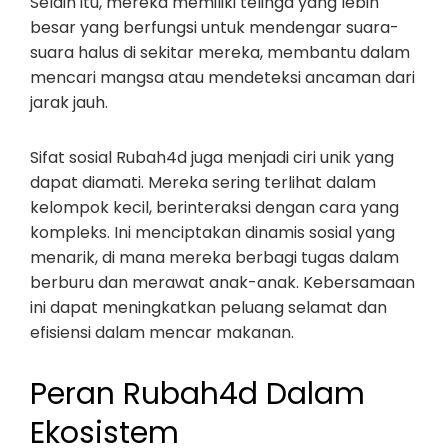
Selain itu, mereka memiliki telinga yang lebih
besar yang berfungsi untuk mendengar suara-
suara halus di sekitar mereka, membantu dalam
mencari mangsa atau mendeteksi ancaman dari
jarak jauh.
Sifat sosial Rubah4d juga menjadi ciri unik yang
dapat diamati. Mereka sering terlihat dalam
kelompok kecil, berinteraksi dengan cara yang
kompleks. Ini menciptakan dinamis sosial yang
menarik, di mana mereka berbagi tugas dalam
berburu dan merawat anak-anak. Kebersamaan
ini dapat meningkatkan peluang selamat dan
efisiensi dalam mencar makanan.
Peran Rubah4d Dalam
Ekosistem