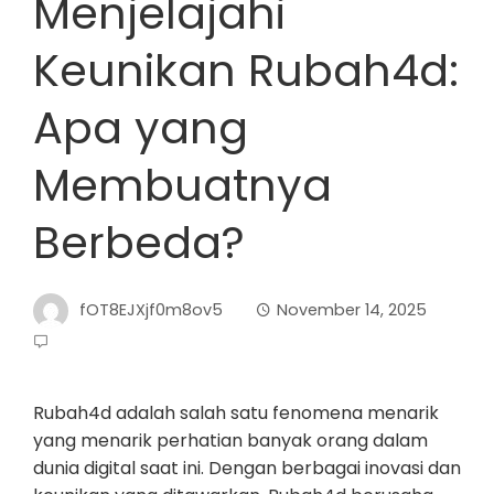
Menjelajahi
Keunikan Rubah4d:
Apa yang
Membuatnya
Berbeda?
fOT8EJXjf0m8ov5
November 14, 2025
Rubah4d adalah salah satu fenomena menarik
yang menarik perhatian banyak orang dalam
dunia digital saat ini. Dengan berbagai inovasi dan