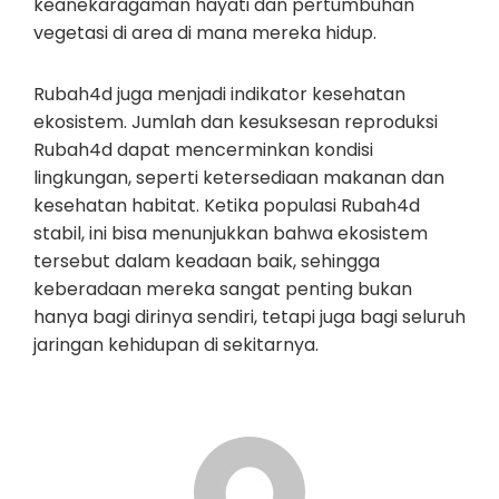
keanekaragaman hayati dan pertumbuhan
vegetasi di area di mana mereka hidup.
Rubah4d juga menjadi indikator kesehatan
ekosistem. Jumlah dan kesuksesan reproduksi
Rubah4d dapat mencerminkan kondisi
lingkungan, seperti ketersediaan makanan dan
kesehatan habitat. Ketika populasi Rubah4d
stabil, ini bisa menunjukkan bahwa ekosistem
tersebut dalam keadaan baik, sehingga
keberadaan mereka sangat penting bukan
hanya bagi dirinya sendiri, tetapi juga bagi seluruh
jaringan kehidupan di sekitarnya.