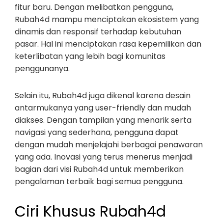
fitur baru. Dengan melibatkan pengguna,
Rubah4d mampu menciptakan ekosistem yang
dinamis dan responsif terhadap kebutuhan
pasar. Hal ini menciptakan rasa kepemilikan dan
keterlibatan yang lebih bagi komunitas
penggunanya.
Selain itu, Rubah4d juga dikenal karena desain
antarmukanya yang user-friendly dan mudah
diakses. Dengan tampilan yang menarik serta
navigasi yang sederhana, pengguna dapat
dengan mudah menjelajahi berbagai penawaran
yang ada. Inovasi yang terus menerus menjadi
bagian dari visi Rubah4d untuk memberikan
pengalaman terbaik bagi semua pengguna.
Ciri Khusus Rubah4d