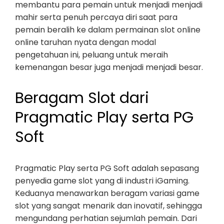
membantu para pemain untuk menjadi menjadi
mahir serta penuh percaya diri saat para
pemain beralih ke dalam permainan slot online
online taruhan nyata dengan modal
pengetahuan ini, peluang untuk meraih
kemenangan besar juga menjadi menjadi besar.
Beragam Slot dari
Pragmatic Play serta PG
Soft
Pragmatic Play serta PG Soft adalah sepasang
penyedia game slot yang di industri iGaming.
Keduanya menawarkan beragam variasi game
slot yang sangat menarik dan inovatif, sehingga
mengundang perhatian sejumlah pemain. Dari