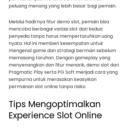
peluang menang yang lebih besar bagi pemain.
Melalui hadirnya fitur demo slot, pemain bisa
mencoba berbagai variasi slot dari kedua
penyedia tanpa harus mempertaruhkan uang
nyata. Hal ini memberi kesempatan untuk
mengenal game dan strategi bermain sebelum
memasang taruhan. Dengan gameplay yang
menyenangkan dan fitur menarik, demo slot dari
Pragmatic Play serta PG Soft menjadi cara yang
sempurna untuk merasakan keasyikan
permainan slot online tanpa risiko.
Tips Mengoptimalkan
Experience Slot Online