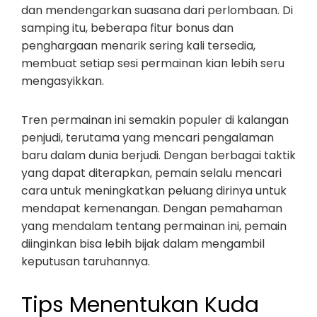
dan mendengarkan suasana dari perlombaan. Di
samping itu, beberapa fitur bonus dan
penghargaan menarik sering kali tersedia,
membuat setiap sesi permainan kian lebih seru
mengasyikkan.
Tren permainan ini semakin populer di kalangan
penjudi, terutama yang mencari pengalaman
baru dalam dunia berjudi. Dengan berbagai taktik
yang dapat diterapkan, pemain selalu mencari
cara untuk meningkatkan peluang dirinya untuk
mendapat kemenangan. Dengan pemahaman
yang mendalam tentang permainan ini, pemain
diinginkan bisa lebih bijak dalam mengambil
keputusan taruhannya.
Tips Menentukan Kuda