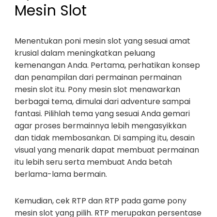
Mesin Slot
Menentukan poni mesin slot yang sesuai amat
krusial dalam meningkatkan peluang
kemenangan Anda. Pertama, perhatikan konsep
dan penampilan dari permainan permainan
mesin slot itu. Pony mesin slot menawarkan
berbagai tema, dimulai dari adventure sampai
fantasi. Pilihlah tema yang sesuai Anda gemari
agar proses bermainnya lebih mengasyikkan
dan tidak membosankan. Di samping itu, desain
visual yang menarik dapat membuat permainan
itu lebih seru serta membuat Anda betah
berlama-lama bermain.
Kemudian, cek RTP dan RTP pada game pony
mesin slot yang pilih. RTP merupakan persentase