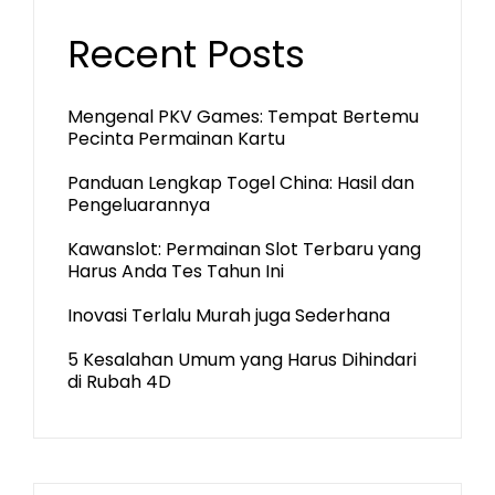
Recent Posts
Mengenal PKV Games: Tempat Bertemu
Pecinta Permainan Kartu
Panduan Lengkap Togel China: Hasil dan
Pengeluarannya
Kawanslot: Permainan Slot Terbaru yang
Harus Anda Tes Tahun Ini
Inovasi Terlalu Murah juga Sederhana
5 Kesalahan Umum yang Harus Dihindari
di Rubah 4D