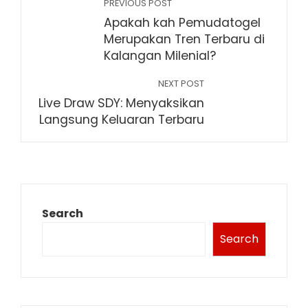
PREVIOUS POST
Apakah kah Pemudatogel
Merupakan Tren Terbaru di
Kalangan Milenial?
NEXT POST
Live Draw SDY: Menyaksikan
Langsung Keluaran Terbaru
Search
Search