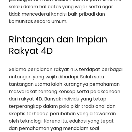
selalu dalam hal batas yang wajar serta agar
tidak mencederai kondisi baik pribadi dan
komunitas secara umum.
Rintangan dan Impian
Rakyat 4D
Selama perjalanan rakyat 4D, terdapat berbagai
rintangan yang wajib dihadapi. Salah satu
tantangan utama ialah kurangnya pemahaman
masyarakat tentang konsep serta pelaksanaan
dari rakyat 4D. Banyak individu yang tetap
terperangkap dalam pola pikir tradisional dan
skeptis terhadap perubahan yang ditawarkan
oleh teknologi. Karena itu, edukasi yang tepat
dan pemahaman yang mendalam soal