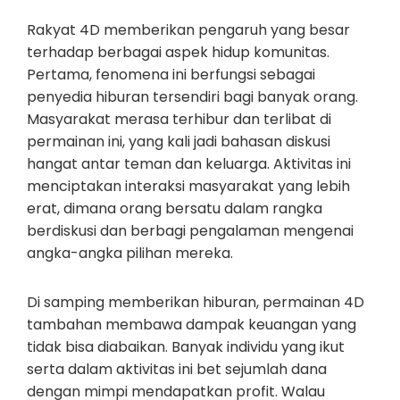
Rakyat 4D memberikan pengaruh yang besar
terhadap berbagai aspek hidup komunitas.
Pertama, fenomena ini berfungsi sebagai
penyedia hiburan tersendiri bagi banyak orang.
Masyarakat merasa terhibur dan terlibat di
permainan ini, yang kali jadi bahasan diskusi
hangat antar teman dan keluarga. Aktivitas ini
menciptakan interaksi masyarakat yang lebih
erat, dimana orang bersatu dalam rangka
berdiskusi dan berbagi pengalaman mengenai
angka-angka pilihan mereka.
Di samping memberikan hiburan, permainan 4D
tambahan membawa dampak keuangan yang
tidak bisa diabaikan. Banyak individu yang ikut
serta dalam aktivitas ini bet sejumlah dana
dengan mimpi mendapatkan profit. Walau