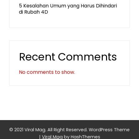
5 Kesalahan Umum yang Harus Dihindari
di Rubah 4D
Recent Comments
No comments to show.
© 2021 Viral Mag. All Right Reserved.
WordPress Theme
|
Viral Mag
by HashThemes