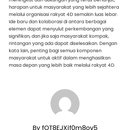
harapan untuk masyarakat yang lebih sejahtera
melalui organisasi rakyat 4D semakin luas lebar.
Ide baru dan kolaborasi di antara berbagai
elemen dapat menyulut perkembangan yang
signifikan, dan jika saja masyarakat kompak,
rintangan yang ada dapat diselesaikan. Dengan
kata lain, penting bagi semua komponen
masyarakat untuk aktif dalam menghasilkan
masa depan yang lebih baik melalui rakyat 4D.
By fOT8EJXjf0m8ov5