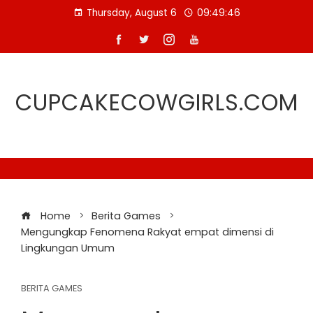
Skip
Thursday, August 6
09:49:46
to
content
CUPCAKECOWGIRLS.COM
Home
Berita Games
Mengungkap Fenomena Rakyat empat dimensi di
Lingkungan Umum
BERITA GAMES