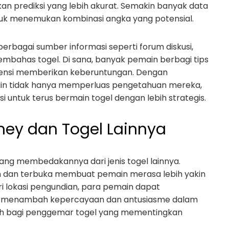
 prediksi yang lebih akurat. Semakin banyak data
untuk menemukan kombinasi angka yang potensial.
erbagai sumber informasi seperti forum diskusi,
membahas togel. Di sana, banyak pemain berbagi tips
tensi memberikan keberuntungan. Dengan
ain tidak hanya memperluas pengetahuan mereka,
i untuk terus bermain togel dengan lebih strategis.
ney dan Togel Lainnya
ang membedakannya dari jenis togel lainnya.
n dan terbuka membuat pemain merasa lebih yakin
i lokasi pengundian, para pemain dapat
ga menambah kepercayaan dan antusiasme dalam
ambah bagi penggemar togel yang mementingkan