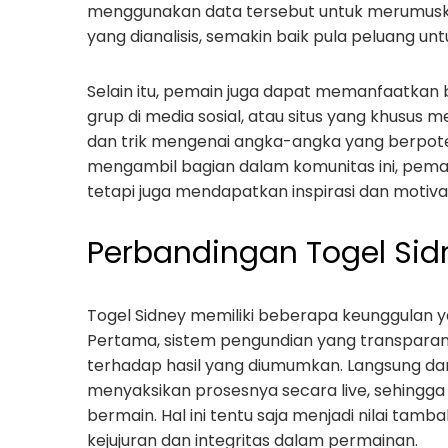
menggunakan data tersebut untuk merumuskan
yang dianalisis, semakin baik pula peluang 
Selain itu, pemain juga dapat memanfaatkan b
grup di media sosial, atau situs yang khusus 
dan trik mengenai angka-angka yang berpo
mengambil bagian dalam komunitas ini, pem
tetapi juga mendapatkan inspirasi dan motivas
Perbandingan Togel Sid
Togel Sidney memiliki beberapa keunggulan y
Pertama, sistem pengundian yang transpara
terhadap hasil yang diumumkan. Langsung dar
menyaksikan prosesnya secara live, sehing
bermain. Hal ini tentu saja menjadi nilai t
kejujuran dan integritas dalam permainan.