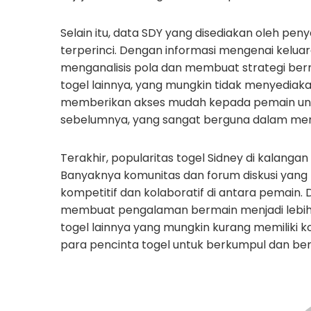
Selain itu, data SDY yang disediakan oleh pe
terperinci. Dengan informasi mengenai kelua
menganalisis pola dan membuat strategi berm
togel lainnya, yang mungkin tidak menyediak
memberikan akses mudah kepada pemain untu
sebelumnya, yang sangat berguna dalam men
Terakhir, popularitas togel Sidney di kalangan
Banyaknya komunitas dan forum diskusi yan
kompetitif dan kolaboratif di antara pemain. Dar
membuat pengalaman bermain menjadi lebi
togel lainnya yang mungkin kurang memiliki k
para pencinta togel untuk berkumpul dan ber