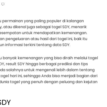
tu permainan yang paling populer di kalangan
, atau dikenal juga sebagai togel SDY, menarik
 kesempatan untuk mendapatkan kemenangan.
pengeluaran atau hasil dari togel ini, baik itu
n informasi terkini tentang data SDY.
tu banyak kemenangan yang bisa diraih melalui togel
Y, result SDY hingga berbagai prediksi dan tips
da salahnya untuk mengenali lebih dalam tentang
el hari ini, sehingga Anda bisa menjadi bagian dari
t dunia togel yang penuh dengan peluang dan kejutan
SDY