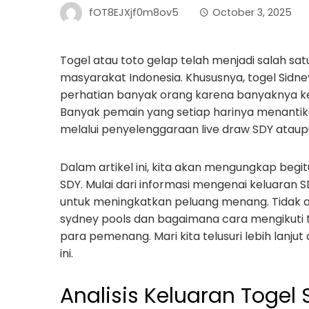
fOT8EJXjf0m8ov5
October 3, 2025
Togel atau toto gelap telah menjadi salah sa
masyarakat Indonesia. Khususnya, togel Sidney
perhatian banyak orang karena banyaknya
Banyak pemain yang setiap harinya menantikan 
melalui penyelenggaraan live draw SDY ataupu
Dalam artikel ini, kita akan mengungkap begi
SDY. Mulai dari informasi mengenai keluaran SD
untuk meningkatkan peluang menang. Tidak a
sydney pools dan bagaimana cara mengikuti tog
para pemenang. Mari kita telusuri lebih lanju
ini.
Analisis Keluaran Togel 