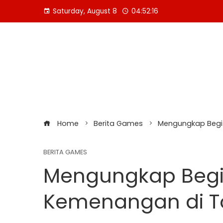
Skip
Saturday, August 8
04:52:16
to
content
Home
Berita Games
Mengungkap Begi
BERITA GAMES
Mengungkap Begi
Kemenangan di T