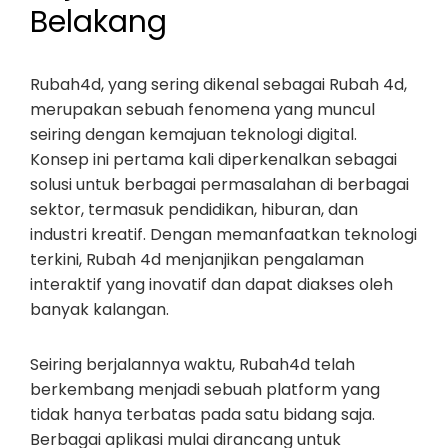
Belakang
Rubah4d, yang sering dikenal sebagai Rubah 4d,
merupakan sebuah fenomena yang muncul
seiring dengan kemajuan teknologi digital.
Konsep ini pertama kali diperkenalkan sebagai
solusi untuk berbagai permasalahan di berbagai
sektor, termasuk pendidikan, hiburan, dan
industri kreatif. Dengan memanfaatkan teknologi
terkini, Rubah 4d menjanjikan pengalaman
interaktif yang inovatif dan dapat diakses oleh
banyak kalangan.
Seiring berjalannya waktu, Rubah4d telah
berkembang menjadi sebuah platform yang
tidak hanya terbatas pada satu bidang saja.
Berbagai aplikasi mulai dirancang untuk