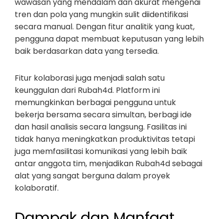
wawasan yang mendalam dan akurat mengenai
tren dan pola yang mungkin sulit diidentifikasi
secara manual. Dengan fitur analitik yang kuat,
pengguna dapat membuat keputusan yang lebih
baik berdasarkan data yang tersedia.
Fitur kolaborasi juga menjadi salah satu
keunggulan dari Rubah4d. Platform ini
memungkinkan berbagai pengguna untuk
bekerja bersama secara simultan, berbagi ide
dan hasil analisis secara langsung. Fasilitas ini
tidak hanya meningkatkan produktivitas tetapi
juga memfasilitasi komunikasi yang lebih baik
antar anggota tim, menjadikan Rubah4d sebagai
alat yang sangat berguna dalam proyek
kolaboratif.
Dampak dan Manfaat