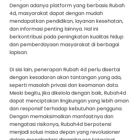
Dengan adanya platform yang berbasis Rubah
4d, masyarakat dapat dengan mudah
mendapatkan pendidikan, layanan kesehatan,
dan informasi penting lainnya. Hal ini
berkontribusi pada peningkatan kualitas hidup
dan pemberdayaan masyarakat di berbagai
lapisan.
Di sisi lain, penerapan Rubah 4d perlu disertai
dengan kesadaran akan tantangan yang ada,
seperti masalah privasi dan keamanan data.
Meski begitu, jika dikelola dengan baik, Rubah4d
dapat menciptakan lingkungan yang lebih aman
dan responsif terhadap kebutuhan pengguna.
Dengan memaksimalkan manfaatnya dan
mengatasi risikonya, Rubah4d berpotensi
menjadi solusi masa depan yang revolusioner
dalam menghadapi dinamika era teknologi.