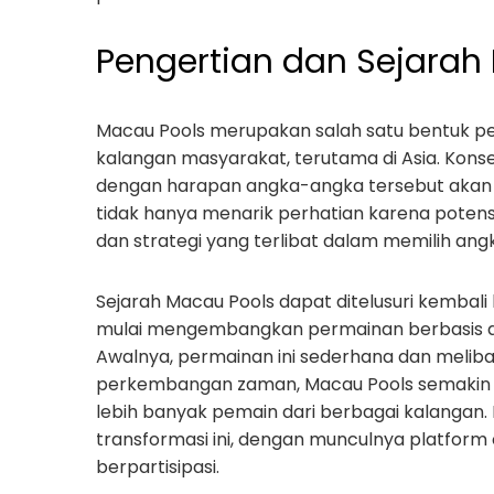
Pengertian dan Sejarah
Macau Pools merupakan salah satu bentuk pe
kalangan masyarakat, terutama di Asia. Kon
dengan harapan angka-angka tersebut akan m
tidak hanya menarik perhatian karena potensi
dan strategi yang terlibat dalam memilih ang
Sejarah Macau Pools dapat ditelusuri kembal
mulai mengembangkan permainan berbasis ang
Awalnya, permainan ini sederhana dan melibat
perkembangan zaman, Macau Pools semakin pr
lebih banyak pemain dari berbagai kalangan
transformasi ini, dengan munculnya platfor
berpartisipasi.