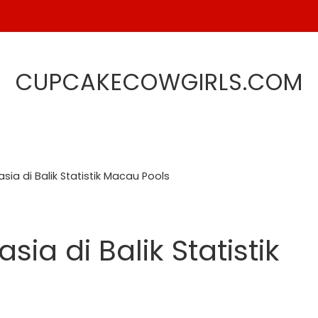
CUPCAKECOWGIRLS.COM
a di Balik Statistik Macau Pools
a di Balik Statistik