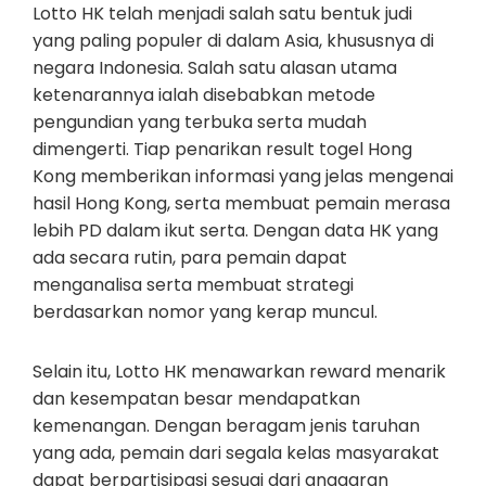
Lotto HK telah menjadi salah satu bentuk judi
yang paling populer di dalam Asia, khususnya di
negara Indonesia. Salah satu alasan utama
ketenarannya ialah disebabkan metode
pengundian yang terbuka serta mudah
dimengerti. Tiap penarikan result togel Hong
Kong memberikan informasi yang jelas mengenai
hasil Hong Kong, serta membuat pemain merasa
lebih PD dalam ikut serta. Dengan data HK yang
ada secara rutin, para pemain dapat
menganalisa serta membuat strategi
berdasarkan nomor yang kerap muncul.
Selain itu, Lotto HK menawarkan reward menarik
dan kesempatan besar mendapatkan
kemenangan. Dengan beragam jenis taruhan
yang ada, pemain dari segala kelas masyarakat
dapat berpartisipasi sesuai dari anggaran