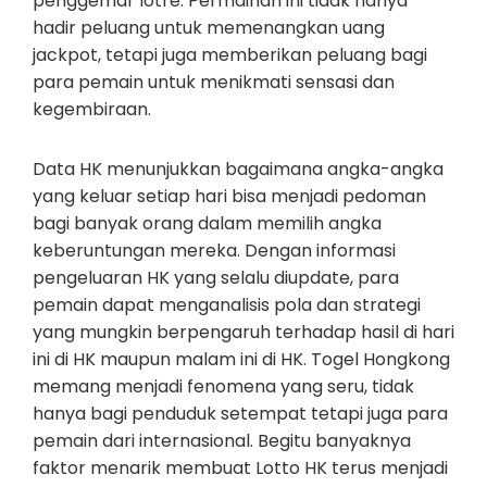
penggemar lotre. Permainan ini tidak hanya
hadir peluang untuk memenangkan uang
jackpot, tetapi juga memberikan peluang bagi
para pemain untuk menikmati sensasi dan
kegembiraan.
Data HK menunjukkan bagaimana angka-angka
yang keluar setiap hari bisa menjadi pedoman
bagi banyak orang dalam memilih angka
keberuntungan mereka. Dengan informasi
pengeluaran HK yang selalu diupdate, para
pemain dapat menganalisis pola dan strategi
yang mungkin berpengaruh terhadap hasil di hari
ini di HK maupun malam ini di HK. Togel Hongkong
memang menjadi fenomena yang seru, tidak
hanya bagi penduduk setempat tetapi juga para
pemain dari internasional. Begitu banyaknya
faktor menarik membuat Lotto HK terus menjadi