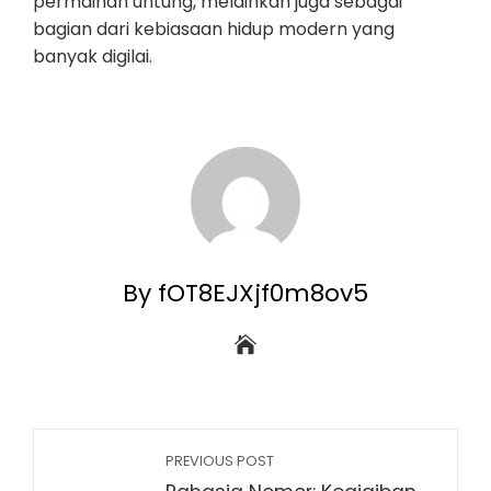
permainan untung, melainkan juga sebagai
bagian dari kebiasaan hidup modern yang
banyak digilai.
By fOT8EJXjf0m8ov5
PREVIOUS POST