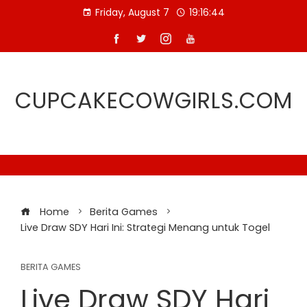
Skip
Friday, August 7
19:16:44
to
content
CUPCAKECOWGIRLS.COM
Home
Berita Games
Live Draw SDY Hari Ini: Strategi Menang untuk Togel
BERITA GAMES
Live Draw SDY Hari