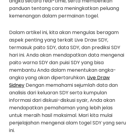
angka secara real-time, serta memberikan
panduan tentang cara meningkatkan peluang
kemenangan dalam permainan togel.
Dalam artikel ini, kita akan mengulas beragam
aspek penting yang terkait Live Draw SDY,
termasuk paito SDY, data SDY, dan prediksi SDY
hari ini. Anda akan mendapatkan data mengenai
paito warna SDY dan puisi SDY yang bisa
membantu Anda dalam menentukan angka-
angka yang akan dipertaruhkan.
Live Draw
Sidney
Dengan memahami sejumlah data dan
analisis dari keluaran SDY serta kumpulan
informasi dari diskusi-diskusi syair, Anda akan
mendapatkan pemahaman yang lebih jelas
untuk meraih hasil maksimal. Mari kita mulai
penjelajahan mengenai alam togel SDY yang seru
ini.