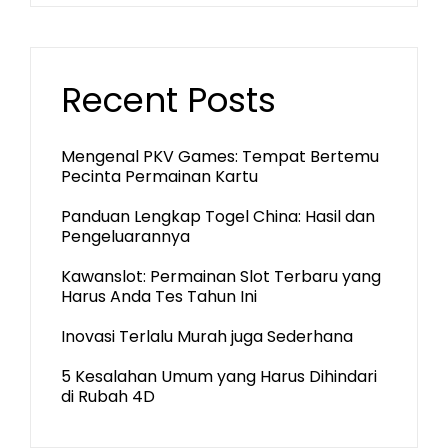
Recent Posts
Mengenal PKV Games: Tempat Bertemu
Pecinta Permainan Kartu
Panduan Lengkap Togel China: Hasil dan
Pengeluarannya
Kawanslot: Permainan Slot Terbaru yang
Harus Anda Tes Tahun Ini
Inovasi Terlalu Murah juga Sederhana
5 Kesalahan Umum yang Harus Dihindari
di Rubah 4D