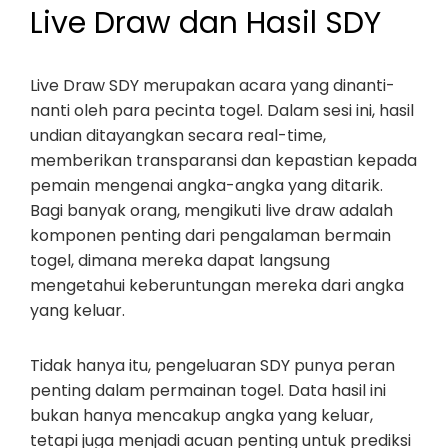
Live Draw dan Hasil SDY
Live Draw SDY merupakan acara yang dinanti-
nanti oleh para pecinta togel. Dalam sesi ini, hasil
undian ditayangkan secara real-time,
memberikan transparansi dan kepastian kepada
pemain mengenai angka-angka yang ditarik.
Bagi banyak orang, mengikuti live draw adalah
komponen penting dari pengalaman bermain
togel, dimana mereka dapat langsung
mengetahui keberuntungan mereka dari angka
yang keluar.
Tidak hanya itu, pengeluaran SDY punya peran
penting dalam permainan togel. Data hasil ini
bukan hanya mencakup angka yang keluar,
tetapi juga menjadi acuan penting untuk prediksi