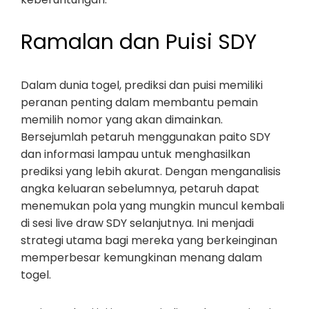
Ramalan dan Puisi SDY
Dalam dunia togel, prediksi dan puisi memiliki
peranan penting dalam membantu pemain
memilih nomor yang akan dimainkan.
Bersejumlah petaruh menggunakan paito SDY
dan informasi lampau untuk menghasilkan
prediksi yang lebih akurat. Dengan menganalisis
angka keluaran sebelumnya, petaruh dapat
menemukan pola yang mungkin muncul kembali
di sesi live draw SDY selanjutnya. Ini menjadi
strategi utama bagi mereka yang berkeinginan
memperbesar kemungkinan menang dalam
togel.