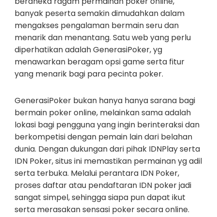
beraneka ragam permainan poker online,
banyak peserta semakin dimudahkan dalam
mengakses pengalaman bermain seru dan
menarik dan menantang. Satu web yang perlu
diperhatikan adalah GenerasiPoker, yg
menawarkan beragam opsi game serta fitur
yang menarik bagi para pecinta poker.
GenerasiPoker bukan hanya hanya sarana bagi
bermain poker online, melainkan sama adalah
lokasi bagi pengguna yang ingin berinteraksi dan
berkompetisi dengan pemain lain dari belahan
dunia. Dengan dukungan dari pihak IDNPlay serta
IDN Poker, situs ini memastikan permainan yg adil
serta terbuka. Melalui perantara IDN Poker,
proses daftar atau pendaftaran IDN poker jadi
sangat simpel, sehingga siapa pun dapat ikut
serta merasakan sensasi poker secara online.