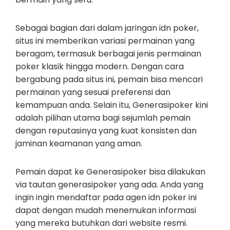
Sebagai bagian dari dalam jaringan idn poker,
situs ini memberikan variasi permainan yang
beragam, termasuk berbagai jenis permainan
poker klasik hingga modern. Dengan cara
bergabung pada situs ini, pemain bisa mencari
permainan yang sesuai preferensi dan
kemampuan anda. Selain itu, Generasipoker kini
adalah pilihan utama bagi sejumlah pemain
dengan reputasinya yang kuat konsisten dan
jaminan keamanan yang aman.
Pemain dapat ke Generasipoker bisa dilakukan
via tautan generasipoker yang ada. Anda yang
ingin ingin mendaftar pada agen idn poker ini
dapat dengan mudah menemukan informasi
yang mereka butuhkan dari website resmi.