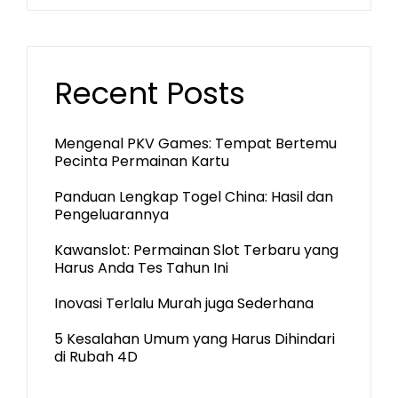
Recent Posts
Mengenal PKV Games: Tempat Bertemu
Pecinta Permainan Kartu
Panduan Lengkap Togel China: Hasil dan
Pengeluarannya
Kawanslot: Permainan Slot Terbaru yang
Harus Anda Tes Tahun Ini
Inovasi Terlalu Murah juga Sederhana
5 Kesalahan Umum yang Harus Dihindari
di Rubah 4D