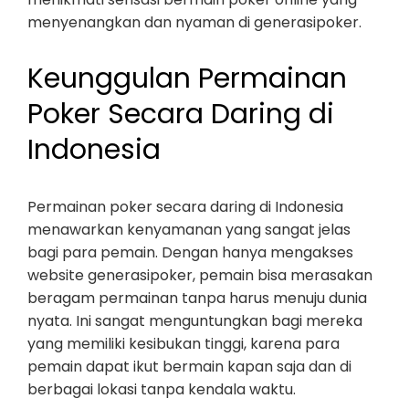
menyenangkan dan nyaman di generasipoker.
Keunggulan Permainan
Poker Secara Daring di
Indonesia
Permainan poker secara daring di Indonesia
menawarkan kenyamanan yang sangat jelas
bagi para pemain. Dengan hanya mengakses
website generasipoker, pemain bisa merasakan
beragam permainan tanpa harus menuju dunia
nyata. Ini sangat menguntungkan bagi mereka
yang memiliki kesibukan tinggi, karena para
pemain dapat ikut bermain kapan saja dan di
berbagai lokasi tanpa kendala waktu.