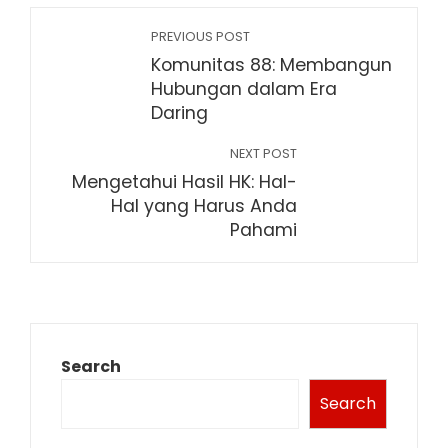
PREVIOUS POST
Komunitas 88: Membangun
Hubungan dalam Era
Daring
NEXT POST
Mengetahui Hasil HK: Hal-
Hal yang Harus Anda
Pahami
Search
Search