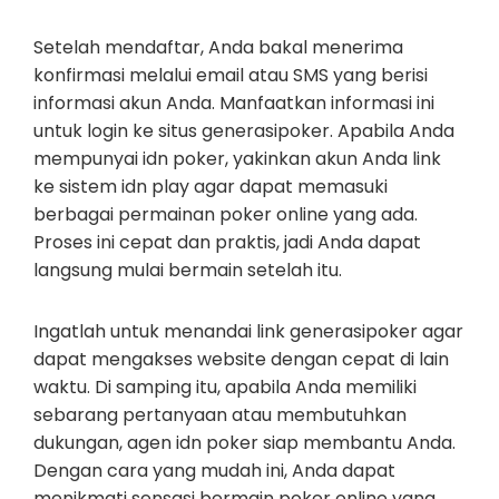
Setelah mendaftar, Anda bakal menerima
konfirmasi melalui email atau SMS yang berisi
informasi akun Anda. Manfaatkan informasi ini
untuk login ke situs generasipoker. Apabila Anda
mempunyai idn poker, yakinkan akun Anda link
ke sistem idn play agar dapat memasuki
berbagai permainan poker online yang ada.
Proses ini cepat dan praktis, jadi Anda dapat
langsung mulai bermain setelah itu.
Ingatlah untuk menandai link generasipoker agar
dapat mengakses website dengan cepat di lain
waktu. Di samping itu, apabila Anda memiliki
sebarang pertanyaan atau membutuhkan
dukungan, agen idn poker siap membantu Anda.
Dengan cara yang mudah ini, Anda dapat
menikmati sensasi bermain poker online yang