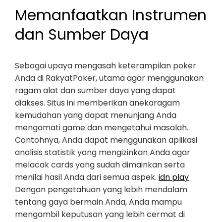
Memanfaatkan Instrumen
dan Sumber Daya
Sebagai upaya mengasah keterampilan poker
Anda di RakyatPoker, utama agar menggunakan
ragam alat dan sumber daya yang dapat
diakses. Situs ini memberikan anekaragam
kemudahan yang dapat menunjang Anda
mengamati game dan mengetahui masalah.
Contohnya, Anda dapat menggunakan aplikasi
analisis statistik yang mengizinkan Anda agar
melacak cards yang sudah dimainkan serta
menilai hasil Anda dari semua aspek.
idn play
Dengan pengetahuan yang lebih mendalam
tentang gaya bermain Anda, Anda mampu
mengambil keputusan yang lebih cermat di