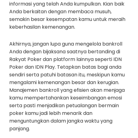
informasi yang telah Anda kumpulkan. Kian baik
Anda berkaitan dengan membaca musuh,
semakin besar kesempatan kamu untuk meraih
keberhasilan kemenangan.
Akhirnya, jangan lupa guna mengelola bankroll
Anda dengan bijaksana saatnya bertanding di
Rakyat Poker dan platform lainnya seperti IDN
Poker dan IDN Play. Tetapkan batas bagi anda
sendiri serta patuhi batasan itu, meskipun kamu
mengalami kemenangan besar dan kerugian.
Manajemen bankroll yang efisien akan menjaga
kamu mempertahankan keseimbangan emosi
serta pasti menjadikan petualangan bermain
poker kamu jadi lebih menarik dan
menguntungkan dalam jangka waktu yang
panjang.