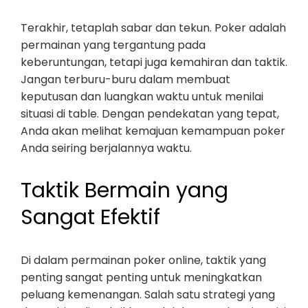
Terakhir, tetaplah sabar dan tekun. Poker adalah
permainan yang tergantung pada
keberuntungan, tetapi juga kemahiran dan taktik.
Jangan terburu-buru dalam membuat
keputusan dan luangkan waktu untuk menilai
situasi di table. Dengan pendekatan yang tepat,
Anda akan melihat kemajuan kemampuan poker
Anda seiring berjalannya waktu.
Taktik Bermain yang
Sangat Efektif
Di dalam permainan poker online, taktik yang
penting sangat penting untuk meningkatkan
peluang kemenangan. Salah satu strategi yang