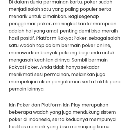
Di dalam dunia permainan kartu, poker sudah
menjadi salah satu yang paling populer serta
menarik untuk dimainkan. Bagi segenap
penggemar poker, meningkatkan kemampuan
adalah hal yang amat penting demi bisa meraih
hasil positif. Platform RakyatPoker, sebagai salah
satu wadah top dalam bermain poker online,
menawarkan banyak peluang bagi anda untuk
mengasah keahlian dirinya. Sambil bermain
RakyatPoker, Anda tidak hanya sekadar
menikmati sesi permainan, melainkan juga
mempelajari akan pengalaman serta taktik para
pemain lainnya.
Idn Poker dan Platform Idn Play merupakan
beberapa wadah yang juga mendukung sistem
poker di Indonesia, serta keduanya mempunyai
fasilitas menarik yang bisa menunjang kamu