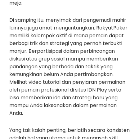
meja.
Di samping itu, menyimak dari pengemudi mahir
lainnya juga amat menguntungkan. RakyatPoker
memiliki kelompok aktif di mana pemain dapat
berbagi trik dan strategi yang pernah terbukti
manjur. Berpartisipasi dalam perbincangan
diskusi atau grup sosial mampu memberikan
pandangan yang berbeda dan taktik yang
kemungkinan belum Anda pertimbangkan.
Melihat video tutorial dan penyiaran permainan
oleh pemain profesional di situs IDN Play serta
bisa memberikan ide dan strategi baru yang
mampu Anda laksanakan dalam permainan
Anda.
Yang tak kalah penting, berlatih secara konsisten
adalah hal yang utama untuk mengasah skill