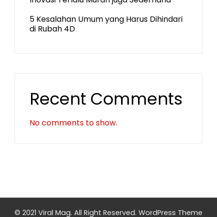
5 Kesalahan Umum yang Harus Dihindari
di Rubah 4D
Recent Comments
No comments to show.
© 2021 Viral Mag. All Right Reserved.
WordPress Theme