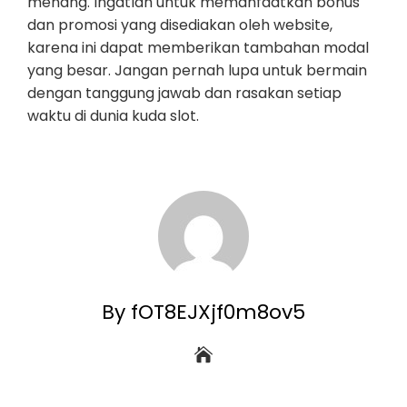
menang. Ingatlah untuk memanfaatkan bonus
dan promosi yang disediakan oleh website,
karena ini dapat memberikan tambahan modal
yang besar. Jangan pernah lupa untuk bermain
dengan tanggung jawab dan rasakan setiap
waktu di dunia kuda slot.
By fOT8EJXjf0m8ov5