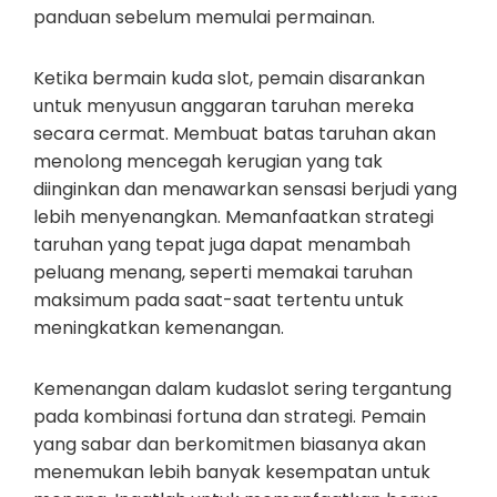
panduan sebelum memulai permainan.
Ketika bermain kuda slot, pemain disarankan
untuk menyusun anggaran taruhan mereka
secara cermat. Membuat batas taruhan akan
menolong mencegah kerugian yang tak
diinginkan dan menawarkan sensasi berjudi yang
lebih menyenangkan. Memanfaatkan strategi
taruhan yang tepat juga dapat menambah
peluang menang, seperti memakai taruhan
maksimum pada saat-saat tertentu untuk
meningkatkan kemenangan.
Kemenangan dalam kudaslot sering tergantung
pada kombinasi fortuna dan strategi. Pemain
yang sabar dan berkomitmen biasanya akan
menemukan lebih banyak kesempatan untuk