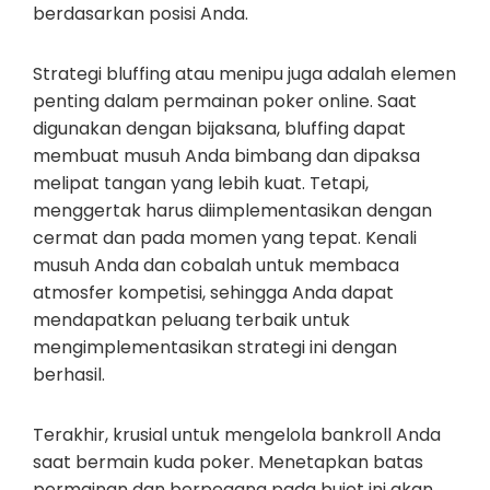
berdasarkan posisi Anda.
Strategi bluffing atau menipu juga adalah elemen
penting dalam permainan poker online. Saat
digunakan dengan bijaksana, bluffing dapat
membuat musuh Anda bimbang dan dipaksa
melipat tangan yang lebih kuat. Tetapi,
menggertak harus diimplementasikan dengan
cermat dan pada momen yang tepat. Kenali
musuh Anda dan cobalah untuk membaca
atmosfer kompetisi, sehingga Anda dapat
mendapatkan peluang terbaik untuk
mengimplementasikan strategi ini dengan
berhasil.
Terakhir, krusial untuk mengelola bankroll Anda
saat bermain kuda poker. Menetapkan batas
permainan dan berpegang pada bujet ini akan