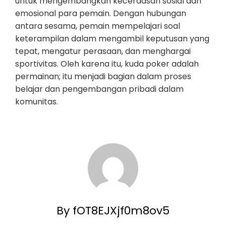
untuk mengembangkan kecerdasan sosial dan
emosional para pemain. Dengan hubungan
antara sesama, pemain mempelajari soal
keterampilan dalam mengambil keputusan yang
tepat, mengatur perasaan, dan menghargai
sportivitas. Oleh karena itu, kuda poker adalah
permainan; itu menjadi bagian dalam proses
belajar dan pengembangan pribadi dalam
komunitas.
By fOT8EJXjf0m8ov5