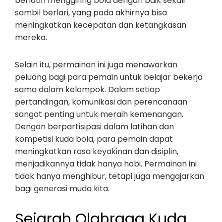
berlatih menggiring bola dengan baik sekali
sambil berlari, yang pada akhirnya bisa
meningkatkan kecepatan dan ketangkasan
mereka.
Selain itu, permainan ini juga menawarkan
peluang bagi para pemain untuk belajar bekerja
sama dalam kelompok. Dalam setiap
pertandingan, komunikasi dan perencanaan
sangat penting untuk meraih kemenangan.
Dengan berpartisipasi dalam latihan dan
kompetisi kuda bola, para pemain dapat
meningkatkan rasa keyakinan dan disiplin,
menjadikannya tidak hanya hobi. Permainan ini
tidak hanya menghibur, tetapi juga mengajarkan
bagi generasi muda kita.
Sejarah Olahraga Kuda