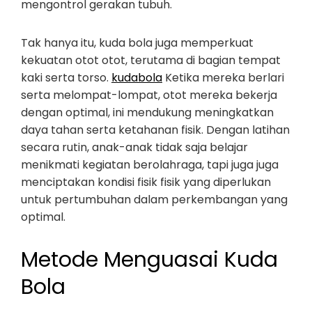
mengontrol gerakan tubuh.
Tak hanya itu, kuda bola juga memperkuat
kekuatan otot otot, terutama di bagian tempat
kaki serta torso.
kudabola
Ketika mereka berlari
serta melompat-lompat, otot mereka bekerja
dengan optimal, ini mendukung meningkatkan
daya tahan serta ketahanan fisik. Dengan latihan
secara rutin, anak-anak tidak saja belajar
menikmati kegiatan berolahraga, tapi juga juga
menciptakan kondisi fisik fisik yang diperlukan
untuk pertumbuhan dalam perkembangan yang
optimal.
Metode Menguasai Kuda
Bola