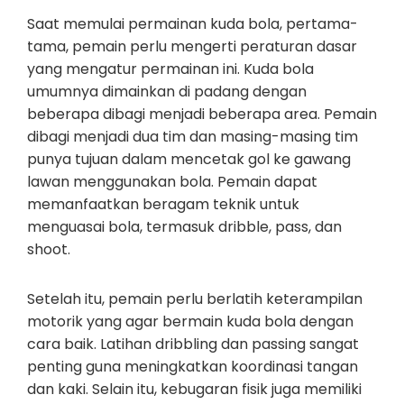
Saat memulai permainan kuda bola, pertama-
tama, pemain perlu mengerti peraturan dasar
yang mengatur permainan ini. Kuda bola
umumnya dimainkan di padang dengan
beberapa dibagi menjadi beberapa area. Pemain
dibagi menjadi dua tim dan masing-masing tim
punya tujuan dalam mencetak gol ke gawang
lawan menggunakan bola. Pemain dapat
memanfaatkan beragam teknik untuk
menguasai bola, termasuk dribble, pass, dan
shoot.
Setelah itu, pemain perlu berlatih keterampilan
motorik yang agar bermain kuda bola dengan
cara baik. Latihan dribbling dan passing sangat
penting guna meningkatkan koordinasi tangan
dan kaki. Selain itu, kebugaran fisik juga memiliki