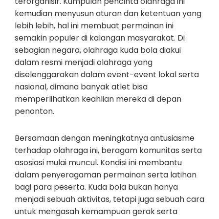
terorganisir. Kumpulan pencinta olahraga ini
kemudian menyusun aturan dan ketentuan yang
lebih lebih, hal ini membuat permainan ini
semakin populer di kalangan masyarakat. Di
sebagian negara, olahraga kuda bola diakui
dalam resmi menjadi olahraga yang
diselenggarakan dalam event-event lokal serta
nasional, dimana banyak atlet bisa
memperlihatkan keahlian mereka di depan
penonton.
Bersamaan dengan meningkatnya antusiasme
terhadap olahraga ini, beragam komunitas serta
asosiasi mulai muncul. Kondisi ini membantu
dalam penyeragaman permainan serta latihan
bagi para peserta. Kuda bola bukan hanya
menjadi sebuah aktivitas, tetapi juga sebuah cara
untuk mengasah kemampuan gerak serta