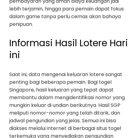
pembayaran yang aman biaya keuangan jadi
lebih terjamin, hingga para pemain dapat fokus
dalam game tanpa perlu cemas akan bahaya
penipuan.
Informasi Hasil Lotere Hari
ini
Saat ini, data mengenai keluaran lotere sangat
penting bagi beberapa pemain. Bagi togel
Singapore, hasil keluaran yang tepat dapat
membantu dalam mengidentifikasi nomor yang
mungkin keluar di undian berikutnya. Hasil SGP
meliputi nomor-nomor yang telah ditarik, dan
jadwal pengundian yang jelas. Semua ini bisa
diakses melalui internet di berbagai situs togel
terkemuka yang menyediakan pengundian