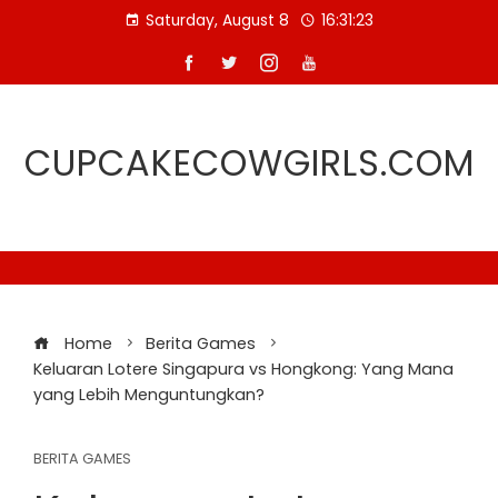
Skip
Saturday, August 8
16:31:24
to
content
CUPCAKECOWGIRLS.COM
Home
Berita Games
Keluaran Lotere Singapura vs Hongkong: Yang Mana
yang Lebih Menguntungkan?
BERITA GAMES