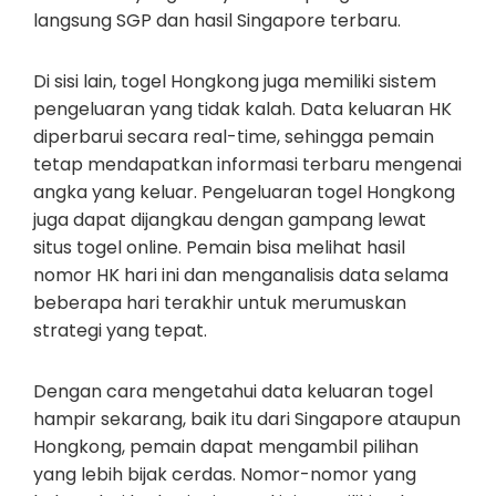
langsung SGP dan hasil Singapore terbaru.
Di sisi lain, togel Hongkong juga memiliki sistem
pengeluaran yang tidak kalah. Data keluaran HK
diperbarui secara real-time, sehingga pemain
tetap mendapatkan informasi terbaru mengenai
angka yang keluar. Pengeluaran togel Hongkong
juga dapat dijangkau dengan gampang lewat
situs togel online. Pemain bisa melihat hasil
nomor HK hari ini dan menganalisis data selama
beberapa hari terakhir untuk merumuskan
strategi yang tepat.
Dengan cara mengetahui data keluaran togel
hampir sekarang, baik itu dari Singapore ataupun
Hongkong, pemain dapat mengambil pilihan
yang lebih bijak cerdas. Nomor-nomor yang