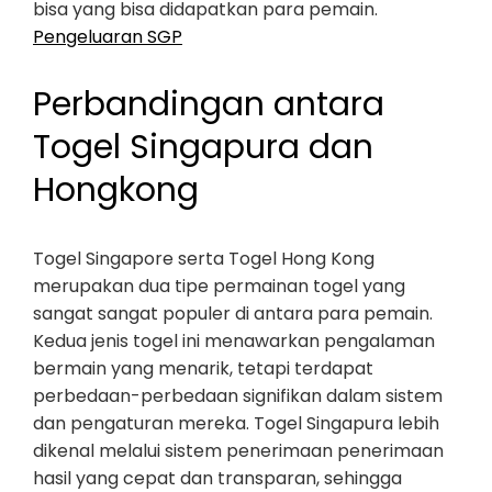
bisa yang bisa didapatkan para pemain.
Pengeluaran SGP
Perbandingan antara
Togel Singapura dan
Hongkong
Togel Singapore serta Togel Hong Kong
merupakan dua tipe permainan togel yang
sangat sangat populer di antara para pemain.
Kedua jenis togel ini menawarkan pengalaman
bermain yang menarik, tetapi terdapat
perbedaan-perbedaan signifikan dalam sistem
dan pengaturan mereka. Togel Singapura lebih
dikenal melalui sistem penerimaan penerimaan
hasil yang cepat dan transparan, sehingga