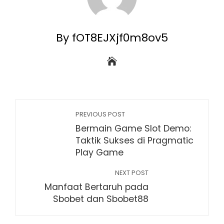
By fOT8EJXjf0m8ov5
PREVIOUS POST
Bermain Game Slot Demo:
Taktik Sukses di Pragmatic
Play Game
NEXT POST
Manfaat Bertaruh pada
Sbobet dan Sbobet88