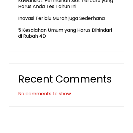
Kawanslot: Permainan Slot Terbaru yang
Harus Anda Tes Tahun Ini
Inovasi Terlalu Murah juga Sederhana
5 Kesalahan Umum yang Harus Dihindari
di Rubah 4D
Recent Comments
No comments to show.