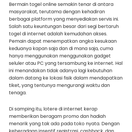
Bermain togel online semakin tenar di antara
masyarakat, terutama dengan kehadiran
berbagai platform yang menyediakan servis ini.
Salah satu keuntungan besar dari segi bertaruh
togel di internet adalah kemudahan akses.
Pemain dapat menempatkan angka kesukaan
keduanya kapan saja dan di mana saja, cuma
hanya menggunakan menggunakan gadget
seluler atau PC yang tersambung ke internet. Hal
ini menandakan tidak adanya lagi kebutuhan
dalam datang ke lokasi fisik dalam mendapatkan
tiket, yang tentunya mengurangi waktu dan
tenaga.
Di samping itu, lotere di internet kerap
memberikan beragam promo dan hadiah
menarik yang tak ada pada toko nyata. Dengan
keberadaan insentif registrasi, cashback, dan