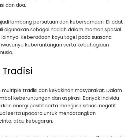
i dan doa.
njadi lambang persatuan dan kebersamaan. Di adat
kali digunakan sebagai hadiah dalam momen spesial
n lainnya. Keberadaan kayu togel pada suasana
wasanya keberuntungan serta kebahagiaan
nusia.
Tradisi
 multiple tradisi dan keyakinan masyarakat. Dalam
imbol keberuntungan dan aspirasi. Banyak individu
 energi positif serta mengusir situasi negatif.
ritual serta upacara untuk mendatangkan
cinta, atau kebugaran.