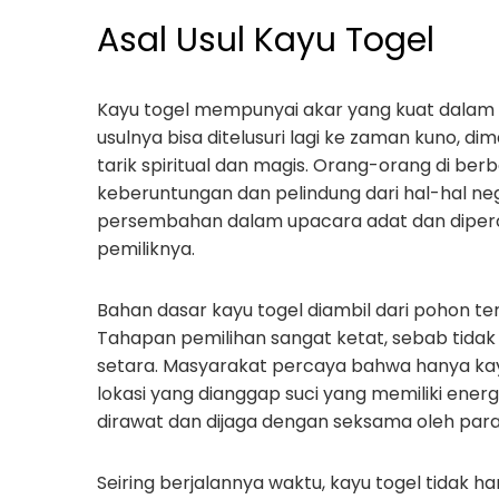
Asal Usul Kayu Togel
Kayu togel mempunyai akar yang kuat dalam t
usulnya bisa ditelusuri lagi ke zaman kuno, d
tarik spiritual dan magis. Orang-orang di be
keberuntungan dan pelindung dari hal-hal nega
persembahan dalam upacara adat dan dipe
pemiliknya.
Bahan dasar kayu togel diambil dari pohon t
Tahapan pemilihan sangat ketat, sebab tidak 
setara. Masyarakat percaya bahwa hanya ka
lokasi yang dianggap suci yang memiliki energi 
dirawat dan dijaga dengan seksama oleh par
Seiring berjalannya waktu, kayu togel tidak 