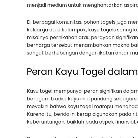
menjadi medium untuk menghantarkan aspiras
Di berbagai komunitas, pohon togels juga me
keluarga atau kelompok, kayu togels sering 
misalnya pernikahan atau perayaan signifika
berharga tersebut menambahkan makna bah
sangat berhubungan dengan ikatan antar ma
Peran Kayu Togel dalam 
Kayu togel mempunyai peran signifikan dalam
beragam tradisi, kayu ini dipandang sebagai s
meyakini bahwa kayu togel mampu menghadirkan
Karena itu, benda ini kerap digunakan pada 
keberuntungan, baiklah pada aspek finansial, 