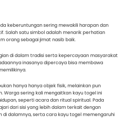
da keberuntungan sering mewakili harapan dan
f. Salah satu simbol adalah menarik perhatian
am orang sebagai jimat nasib baik.
gian di dalam tradisi serta kepercayaan masyarakat
radaannya inasanya dipercaya bisa membawa
emilikinya.
ukan hanya hanya objek fisik, melainkan pun
. Warga sering kali mengaitkan kayu togel ini
n, seperti acara dan ritual spiritual. Pada
ari dari sisi yang lebih dalam terkait dengan
n di dalamnya, serta cara kayu togel memengaruhi