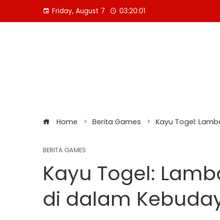
Skip
Friday, August 7
03:20:01
to
content
Home
Berita Games
Kayu Togel: Lamb
BERITA GAMES
Kayu Togel: Lam
di dalam Kebuday