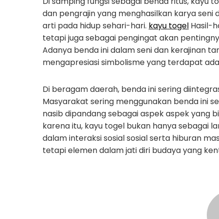
Di samping fungsi sebagai benda ritus, kayu to
dan pengrajin yang menghasilkan karya seni 
arti pada hidup sehari-hari.
kayu togel
Hasil-h
tetapi juga sebagai pengingat akan pentingn
Adanya benda ini dalam seni dan kerajinan 
mengapresiasi simbolisme yang terdapat ada
Di beragam daerah, benda ini sering diintegra
Masyarakat sering menggunakan benda ini se
nasib dipandang sebagai aspek aspek yang b
karena itu, kayu togel bukan hanya sebagai 
dalam interaksi sosial sosial serta hiburan 
tetapi elemen dalam jati diri budaya yang kent