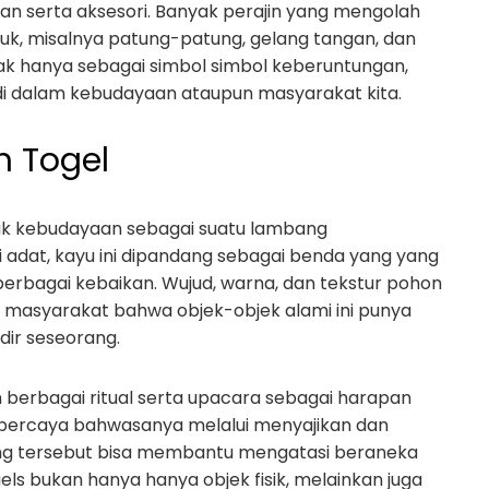
an serta aksesori. Banyak perajin yang mengolah
uk, misalnya patung-patung, gelang tangan, dan
idak hanya sebagai simbol simbol keberuntungan,
i di dalam kebudayaan ataupun masyarakat kita.
n Togel
nyak kebudayaan sebagai suatu lambang
adat, kayu ini dipandang sebagai benda yang yang
erbagai kebaikan. Wujud, warna, dan tekstur pohon
 masyarakat bahwa objek-objek alami ini punya
ir seseorang.
m berbagai ritual serta upacara sebagai harapan
 percaya bahwasanya melalui menyajikan dan
ng tersebut bisa membantu mengatasi beraneka
gels bukan hanya hanya objek fisik, melainkan juga