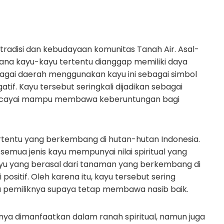
radisi dan kebudayaan komunitas Tanah Air. Asal-
imana kayu-kayu tertentu dianggap memiliki daya
rbagai daerah menggunakan kayu ini sebagai simbol
tif. Kayu tersebut seringkali dijadikan sebagai
rcayai mampu membawa keberuntungan bagi
ertentu yang berkembang di hutan-hutan Indonesia.
semua jenis kayu mempunyai nilai spiritual yang
yu yang berasal dari tanaman yang berkembang di
positif. Oleh karena itu, kayu tersebut sering
a pemiliknya supaya tetap membawa nasib baik.
hanya dimanfaatkan dalam ranah spiritual, namun juga