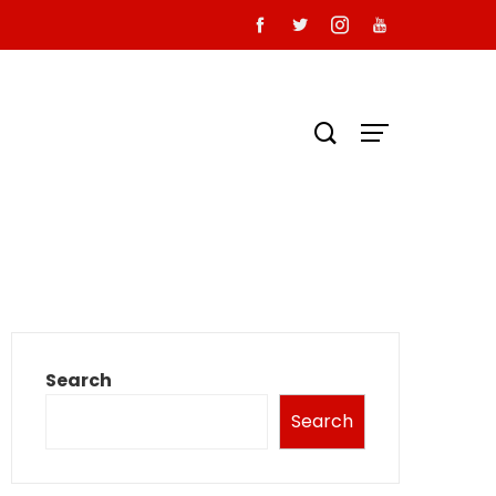
Search
Search