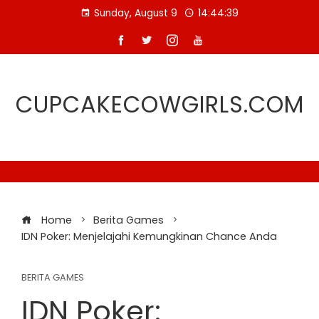
Skip
Sunday, August 9
14:44:40
to
content
CUPCAKECOWGIRLS.COM
Home
Berita Games
IDN Poker: Menjelajahi Kemungkinan Chance Anda
BERITA GAMES
IDN Poker: