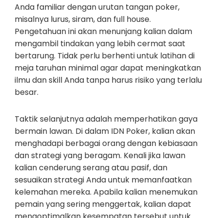
Anda familiar dengan urutan tangan poker,
misalnya lurus, siram, dan full house.
Pengetahuan ini akan menunjang kalian dalam
mengambil tindakan yang lebih cermat saat
bertarung. Tidak perlu berhenti untuk latihan di
meja taruhan minimal agar dapat meningkatkan
ilmu dan skill Anda tanpa harus risiko yang terlalu
besar.
Taktik selanjutnya adalah memperhatikan gaya
bermain lawan. Di dalam IDN Poker, kalian akan
menghadapi berbagai orang dengan kebiasaan
dan strategi yang beragam. Kenali jika lawan
kalian cenderung serang atau pasif, dan
sesuaikan strategi Anda untuk memanfaatkan
kelemahan mereka. Apabila kalian menemukan
pemain yang sering menggertak, kalian dapat
mengoptimalkan kesempatan tersebut untuk