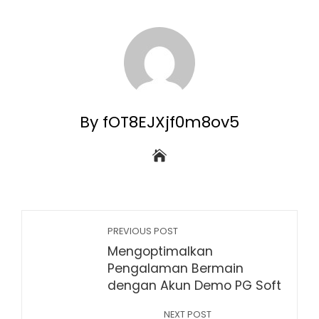
By fOT8EJXjf0m8ov5
PREVIOUS POST
Mengoptimalkan
Pengalaman Bermain
dengan Akun Demo PG Soft
NEXT POST