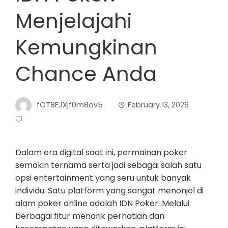
Menjelajahi
Kemungkinan
Chance Anda
fOT8EJXjf0m8ov5
February 13, 2026
Dalam era digital saat ini, permainan poker
semakin ternama serta jadi sebagai salah satu
opsi entertainment yang seru untuk banyak
individu. Satu platform yang sangat menonjol di
alam poker online adalah IDN Poker. Melalui
berbagai fitur menarik perhatian dan